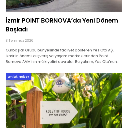
İzmir POINT BORNOVA’da Yeni Dönem
Başladı
3 Temmuz 2026
Gürbaşlar Grubu bünyesinde faaliyet gösteren Yes Oto AŞ,
İzmir’in önemli alışveriş ve yaşam merkezlerinden Point
Bornova AVM’nin mülkiyetini devraldı. Bu yatırım, Yes Oto’nun
ticari gayrimenkul alanındaki büyüme hedefleri açısından
stratejik
Emlak Haber