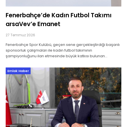
Fenerbahçe’de Kadın Futbol Takımı
arsaVev’e Emanet
27 Temmuz 2026
Fenerbahçe Spor Kulübü, geçen sene gerçekleştirdiği başarılı
sponsorluk çalışmaları ile kadın futbol takımının
şampiyonluğunu ilan etmesinde büyük katkısı bulunan
arsaVev’e takımın icra sorumluluğunu emanet etti. Daha önce
bu görevi yerine
Emlak Haber