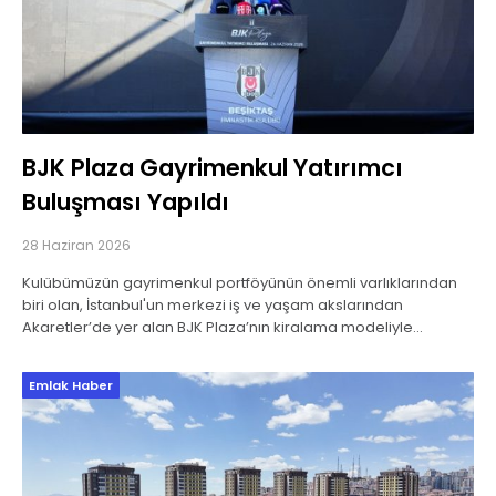
BJK Plaza Gayrimenkul Yatırımcı
Buluşması Yapıldı
28 Haziran 2026
Kulübümüzün gayrimenkul portföyünün önemli varlıklarından
biri olan, İstanbul'un merkezi iş ve yaşam akslarından
Akaretler’de yer alan BJK Plaza’nın kiralama modeliyle
değerlendirileceği ihale süreci öncesinde; İkinci Başkanımız
Hakan Daltaban, Asbaşkan ve
Emlak Haber