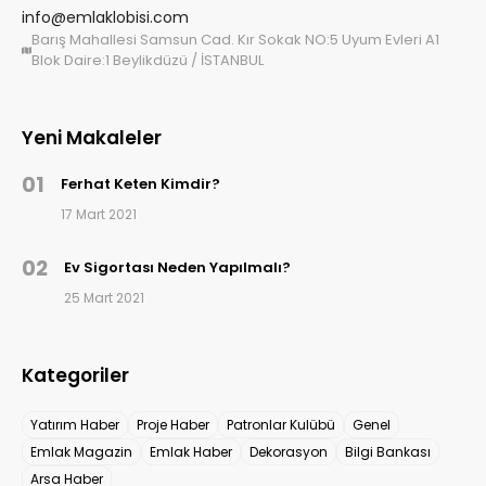
info@emlaklobisi.com
Barış Mahallesi Samsun Cad. Kır Sokak NO:5 Uyum Evleri A1
Blok Daire:1 Beylikdüzü / İSTANBUL
Yeni Makaleler
01
Ferhat Keten Kimdir?
17 Mart 2021
02
Ev Sigortası Neden Yapılmalı?
25 Mart 2021
Kategoriler
Yatırım Haber
Proje Haber
Patronlar Kulübü
Genel
Emlak Magazin
Emlak Haber
Dekorasyon
Bilgi Bankası
Arsa Haber