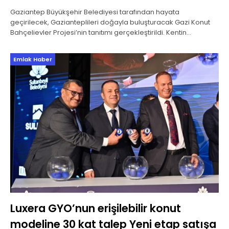
Gaziantep Büyükşehir Belediyesi tarafından hayata
geçirilecek, Gazianteplileri doğayla buluşturacak Gazi Konut
Bahçelievler Projesi’nin tanıtımı gerçekleştirildi. Kentin
geleceğine değer katacak, mahalle kültürünü yaşatacak ve
aileleri toprakla buluşturacak proje, Gaziantep Büyükşehir
Emlak Haber
Belediyesi
Luxera GYO’nun erişilebilir konut
modeline 30 kat talep Yeni etap satışa