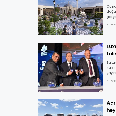
Gazia
doğay
gerçe
yaşat
7 Te
Beled
Lux
tal
Sulta
Sulke
yayın
7 Te
Adres A
hey