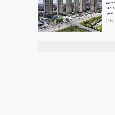
Adres
proje
geliş
çalışm
27 Ha