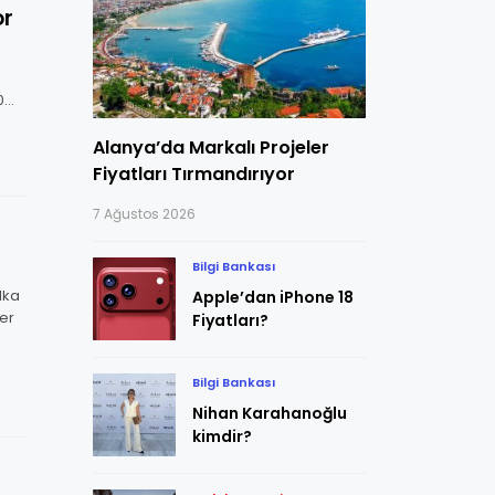
or
0
Alanya’da Markalı Projeler
Fiyatları Tırmandırıyor
7 Ağustos 2026
Bilgi Bankası
lka
Apple’dan iPhone 18
ler
Fiyatları?
Bilgi Bankası
Nihan Karahanoğlu
kimdir?