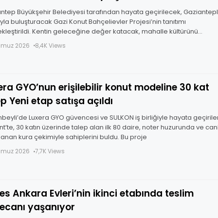
ntep Büyükşehir Belediyesi tarafından hayata geçirilecek, Gaziantepli
la buluşturacak Gazi Konut Bahçelievler Projesi’nin tanıtımı
kleştirildi. Kentin geleceğine değer katacak, mahalle kültürünü
acak ve aileleri toprakla buluşturacak proje, Gaziantep Büyükşehir
mmuz 2026
8,4K Views
iyesi
era GYO’nun erişilebilir konut modeline 30 kat
ep Yeni etap satışa açıldı
nbeyli’de Luxera GYO güvencesi ve SULKON iş birliğiyle hayata geçirile
nt’te, 30 katın üzerinde talep alan ilk 80 daire, noter huzurunda ve canl
lanan kura çekimiyle sahiplerini buldu. Bu proje
mmuz 2026
7,7K Views
nkara Evleri’nin ikinci etabında teslim
ecanı yaşanıyor