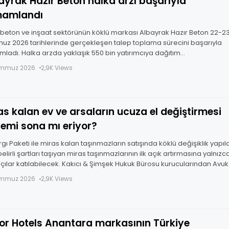
ayrak Hazır Beton halka arzı başarıyla
amlandı
 beton ve inşaat sektörünün köklü markası Albayrak Hazır Beton 22-2
z 2026 tarihlerinde gerçekleşen talep toplama sürecini başarıyla
ladı. Halka arzda yaklaşık 550 bin yatırımcıya dağıtım
leştirilirken, 2 milyar
emmuz 2026
2,9K Views
as kalan ev ve arsaların ucuza el değiştirmesi
emi sona mı eriyor?
argı Paketi ile miras kalan taşınmazların satışında köklü değişiklik yapıld
belirli şartları taşıyan miras taşınmazlarının ilk açık artırmasına yalnızc
çılar katılabilecek. Kakıcı & Şimşek Hukuk Bürosu kurucularından Avuk
emmuz 2026
2,9K Views
or Hotels Anantara markasının Türkiye