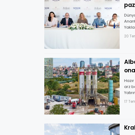
paz
Dünya
Anant
Yakla
yılın
20 T
Albayr
ona
Hazır
arz b
Yatır
17 T
Kra