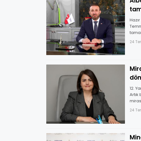
Alb
tam
Hazır
Temmu
tamam
gerçek
24 T
Mir
dön
12. Y
Artık 
miras
24 T
Min