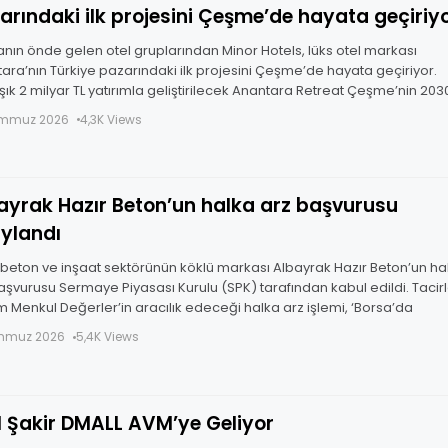
arındaki ilk projesini Çeşme’de hayata geçiriy
nın önde gelen otel gruplarından Minor Hotels, lüks otel markası
ara’nın Türkiye pazarındaki ilk projesini Çeşme’de hayata geçiriyor.
şık 2 milyar TL yatırımla geliştirilecek Anantara Retreat Çeşme’nin 203
da açılması
emmuz 2026
4,3K Views
ak Hazır Beton’un halka arz başvurusu
ylandı
 beton ve inşaat sektörünün köklü markası Albayrak Hazır Beton’un ha
aşvurusu Sermaye Piyasası Kurulu (SPK) tarafından kabul edildi. Tacir
ım Menkul Değerler’in aracılık edeceği halka arz işlemi, ‘Borsa’da
emmuz 2026
5,4K Views
l Şakir DMALL AVM’ye Geliyor