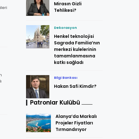
Mirasın Gizli
leri
Tehlikesi?
Dekorasyon
Henkel teknolojisi
Sagrada Familia’nın
merkezi kulelerinin
tamamlanmasına
katkı sağladı
n
Bilgi Bankası
ı
Hakan Safi Kimdir?
Patronlar Kulübü
Alanya’da Markalı
Projeler Fiyatları
Tırmandırıyor