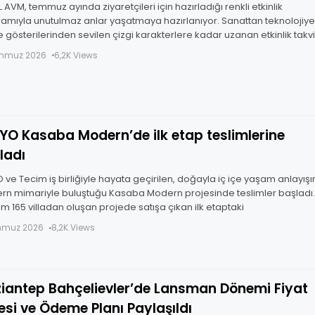
 AVM, temmuz ayında ziyaretçileri için hazırladığı renkli etkinlik
amıyla unutulmaz anlar yaşatmaya hazırlanıyor. Sanattan teknolojiye
 gösterilerinden sevilen çizgi karakterlere kadar uzanan etkinlik takvi
aştan ziyaretçiye hitap eden
emmuz 2026
6,2K Views
GYO Kasaba Modern’de ilk etap teslimlerine
ladı
O ve Tecim iş birliğiyle hayata geçirilen, doğayla iç içe yaşam anlayışı
n mimariyle buluştuğu Kasaba Modern projesinde teslimler başladı.
m 165 villadan oluşan projede satışa çıkan ilk etaptaki
mmuz 2026
8,2K Views
iantep Bahçelievler’de Lansman Dönemi Fiyat
tesi ve Ödeme Planı Paylaşıldı