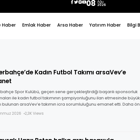
08
Ağu
2026
e Haber
Emlak Haber
Arsa Haber
Yatırım Haber
Bilgi
erbahçe’de Kadın Futbol Takımı arsaVev’e
anet
bahçe Spor Kulübü, geçen sene gerçekleştirdiği başarılı sponsorluk
maları ile kadın futbol takımının şampiyonluğunu ilan etmesinde büyük
sı bulunan arsaVev’e takımın icra sorumluluğunu emanet etti. Daha ö
revi yerine
emmuz 2026
2,3K Views