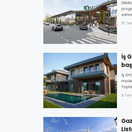
DMALL
progr
sahne
her y
15 T
İş 
baş
İş GY
moder
Topla
8 Te
Gaz
Lis