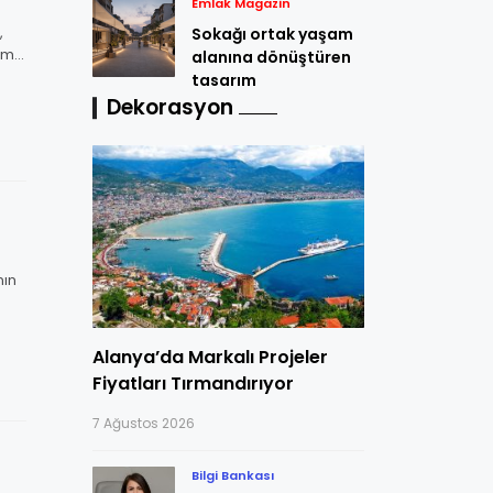
Emlak Magazin
,
Sokağı ortak yaşam
mi,
alanına dönüştüren
tasarım
Dekorasyon
nın
Alanya’da Markalı Projeler
Fiyatları Tırmandırıyor
7 Ağustos 2026
Bilgi Bankası