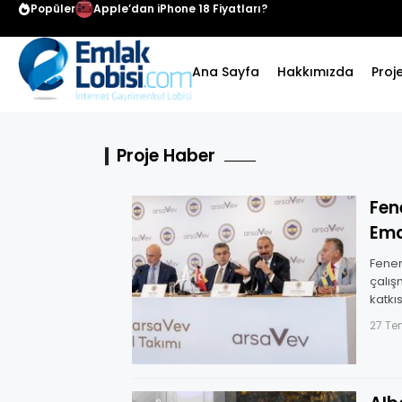
Popüler
Apple’dan iPhone 18 Fiyatları?
Ana Sayfa
Hakkımızda
Proj
Proje Haber
Fen
Em
Fener
çalış
katkı
bu gö
27 T