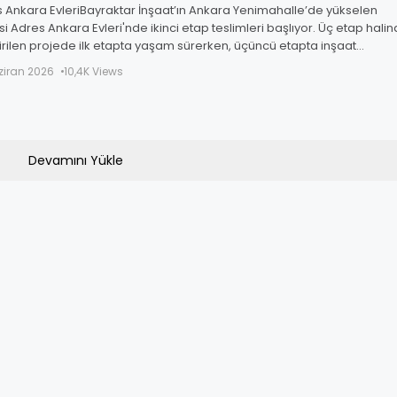
 Ankara EvleriBayraktar İnşaat’ın Ankara Yenimahalle’de yükselen
si Adres Ankara Evleri'nde ikinci etap teslimleri başlıyor. Üç etap hali
tirilen projede ilk etapta yaşam sürerken, üçüncü etapta inşaat
alarına start verildi.
ziran 2026
10,4K Views
Devamını Yükle