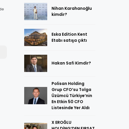
Nihan Karahanoğlu
nde
kimdir?
Eska Edition Kent
Etabı satışa çıktı
Hakan Safi Kimdir?
Polisan Holding
Grup CFO’su Tolga
Üzümcü Türkiye’nin
En Etkin 50 CFO
Listesinde Yer Aldı
X EROĞLU
HOLDİNG’DEN FIRSAT