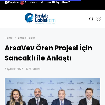
Popüler
Apple’dan iPhone 18 Fiyatları?
Home
Emlak Haber
ArsaVev Ören Projesi İçin
Sancaklı ile Anlaştı
5 Şubat 2026
5,2K Views