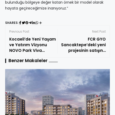
bulunduğu bölgeye değer katan örnek bir model olarak
hayata geçireceğimize inanıyoruz.”
SHARES:
Previous Post
Next Post
Kocaeli’de Yeni Yaşam
FCR GYO
ve Yatırım Vizyonu
Sancaktepe’deki yeni
NOVO Park Viva
projesinin satışına
Körfez’de İmzalar Atıldı
Sancak Flora ile
Benzer Makaleler
başladı