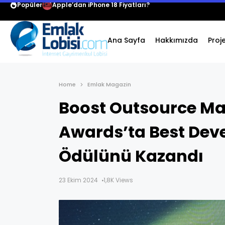
Popüler
Apple’dan iPhone 18 Fiyatları?
Ana Sayfa
Hakkımızda
Proj
Home
Emlak Magazin
Boost Outsource Mar
Awards’ta Best Dev
Ödülünü Kazandı
23 Ekim 2024
1,8K Views