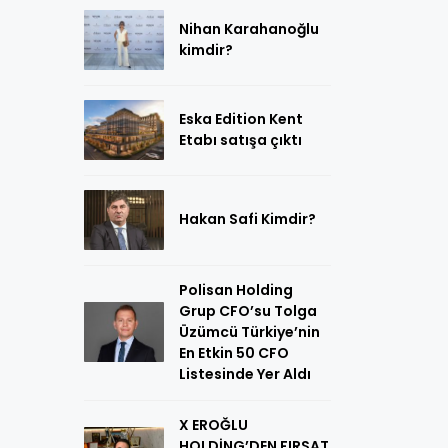
Nihan Karahanoğlu
kimdir?
Eska Edition Kent
Etabı satışa çıktı
Hakan Safi Kimdir?
Polisan Holding
Grup CFO’su Tolga
Üzümcü Türkiye’nin
En Etkin 50 CFO
Listesinde Yer Aldı
X EROĞLU
HOLDİNG’DEN FIRSAT