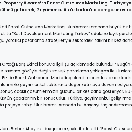
l Property Awards’ta Boost Outsource Marketing, Türkiye’ye
ülünü getirerek, Gayrimenkulün Oskarları’na damgasını vurd
keti Boost Outsource Marketing, uluslararası arenada büyük bir b
ards’ta “Best Development Marketing Turkey” ödülüne layık görül
yaratıcı pazarlama stratejileriyle sektördeki farkını bir kez dah
rtağı Barış Ekinci konuyla ilgili şu açıklamada bulundu: ” Bugün 
 tasarım gözüyle değil stratejik pazarlama yaklaşımı ile uluslara
yor. Biz de Boost Outsource Marketing olarak, alanında uzman kad
ümlerimizle gayrimenkul sektörüne değer katmaya devam ediyoru
sonuç odaklı çözümlerimizin gücünü bir kez daha gösteriyor. Bu 
 üstün çabalarının bir sonucudur. Türkiye, gayrimenkul geliştirme
da projeye sahip. Uluslararası arenada bu başarıyı taçlandırmanın
em Berber Abay ise duygularını şöyle ifade etti: “Boost Outsour