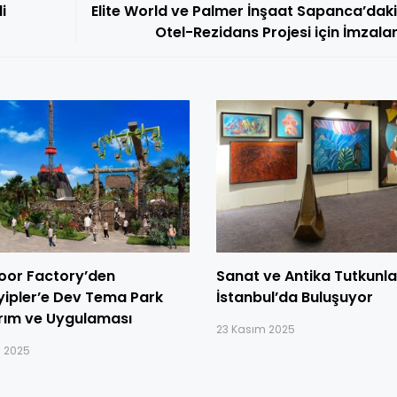
i
Elite World ve Palmer İnşaat Sapanca’daki
Otel-Rezidans Projesi için İ
oor Factory’den
Sanat ve Antika Tutkunla
yipler’e Dev Tema Park
İstanbul’da Buluşuyor
rım ve Uygulaması
23 Kasım 2025
l 2025