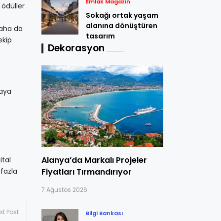
Emlak Magazin
 ödüller
Sokağı ortak yaşam
alanına dönüştüren
daha da
tasarım
ekip
Dekorasyon
maya
Alanya’da Markalı Projeler
ital
fazla
Fiyatları Tırmandırıyor
e
7 Ağustos 2026
xt Post
Bilgi Bankası