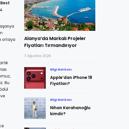
 Best
u
.
aşarıya
en
Alanya’da Markalı Projeler
a ortaya
Fiyatları Tırmandırıyor
7 Ağustos 2026
artık
rası
Bilgi Bankası
romuz,
Apple’dan iPhone 18
z. Bu
Fiyatları?
ödül
 ve
Bilgi Bankası
Nihan Karahanoğlu
kimdir?
ce