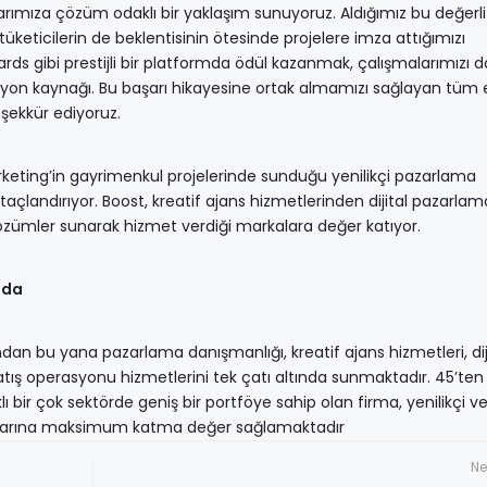
rımıza çözüm odaklı bir yaklaşım sunuyoruz. Aldığımız bu değerli
tüketicilerin de beklentisinin ötesinde projelere imza attığımızı
ards gibi prestijli bir platformda ödül kazanmak, çalışmalarımızı 
asyon kaynağı. Bu başarı hikayesine ortak almamızı sağlayan tüm 
eşekkür ediyoruz.
arketing’in gayrimenkul projelerinde sunduğu yenilikçi pazarlama
 taçlandırıyor. Boost, kreatif ajans hizmetlerinden dijital pazarla
özümler sunarak hizmet verdiği markalara değer katıyor.
nda
dan bu yana pazarlama danışmanlığı, kreatif ajans hizmetleri, dij
ış operasyonu hizmetlerini tek çatı altında sunmaktadır. 45’ten 
rklı bir çok sektörde geniş bir portföye sahip olan firma, yenilikçi v
taklarına maksimum katma değer sağlamaktadır
Ne