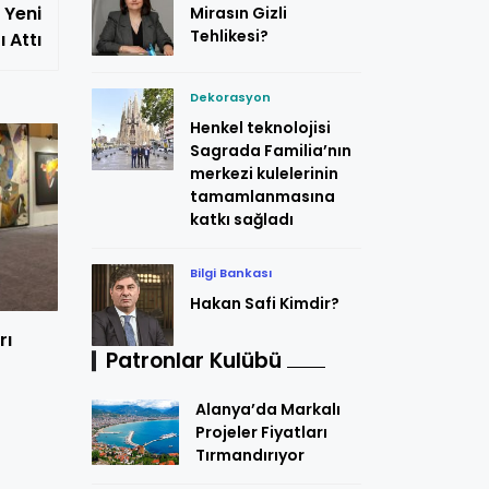
 Yeni
Mirasın Gizli
Tehlikesi?
mzaları Attı
Dekorasyon
Henkel teknolojisi
Sagrada Familia’nın
merkezi kulelerinin
tamamlanmasına
katkı sağladı
Bilgi Bankası
Hakan Safi Kimdir?
rı
Patronlar Kulübü
Alanya’da Markalı
Projeler Fiyatları
Tırmandırıyor