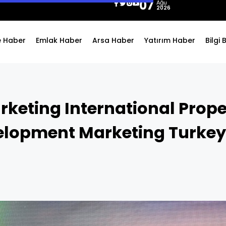
07
Ağu
2026
e Haber
Emlak Haber
Arsa Haber
Yatırım Haber
Bilgi
keting International Prope
elopment Marketing Turkey