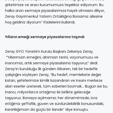
şirketimize ve aracı kurumumuza teşekkür ediyorum. Bu
halka arzın sermaye piyasalarımıza hayırlı olmasını diliyor,
Zeray Gayrimenkul Yatırım Ortaklığına Borsamız ailesine
hoş geldiniz diyorum” ifadelerini kullandı.
Yılların emeği sermaye piyasalarına taşındı
Zeray GYO Yönetim Kurulu Başkanı Zekeriya Zeray,
“Yıllarımızın emeğini, alnımızın terini, vizyonumuzu ve
inancımızı, artık sermaye piyasalarına taşıyoruz” dedi.
Zeray’ın kurulduğu ilk günden itibaren, tek bir hedefle
çalıştığını söyleyen Zeray, “Bu hedef, memlekete değer
katan, şehirlerimize kimlik kazandıran ve insanı merkeze
alan eserler üreterek, tüm ezberleri bozmak… Bugün ise bu
inancı, milyonlarca ortağımız ile birlikte geleceğe
taşıyoruz. Borsaya açılmamız; her dönemimizde, icra
ettiğimiz şeffaflık, güven ve sürdürülebilirlik konusundaki,
kararlılığımızın da güçlü bir ilanıdır” diye konuştu.