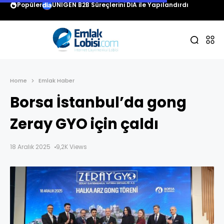
Popüler
UNIGEN B2B Süreçlerini DİA ile Yapılandırdı
Home
Emlak Haber
Borsa İstanbul’da gong
Zeray GYO için çaldı
18 Aralık 2025
9,2K Views