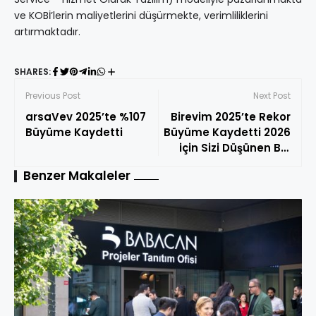
ve KOBİ’lerin maliyetlerini düşürmekte, verimliliklerini
artırmaktadır.
SHARES:
Previous Post
Next Post
arsaVev 2025’te %107
Birevim 2025’te Rekor
Büyüme Kaydetti
Büyüme Kaydetti 2026
için Sizi Düşünen Biri
Vizyonunu Hayata
Benzer Makaleler
Geçirdi