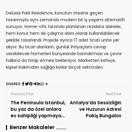
Deluxia Park Residence, konutun ötesine geçen
tasarımıyla aynı zamanda modern bir iş yaşamı alternatifi
sunuyor. Home-ofis tarzında planlanan rezidans daireler,
hem konut hem de çalışma alanı olarak kullanılabilecek
şekilde tasarlandı. Projede ayrıca 17 adet ticari ünite yer
alıyor. Bu ticari alanların, günlük ihtiyaçlara cevap
verebilecek hizmetleri bünyesinde barındırması ve çevre
halkına da hitap etmesi bekleniyor. Marketten kafeye,
kişisel bakımdan sağlığa kadar birçok sektörden.
SHARES:
Previous Post
Next Post
The Peninsula Istanbul,
Antalya’da Sessizliğin
bu yaz da özel anlara
ve Huzurun Adresi
ev sahipliği yapmaya
Pakiş Bungalov
devam ediyor
Benzer Makaleler