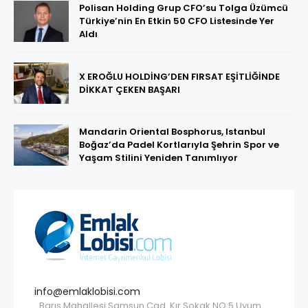
Polisan Holding Grup CFO’su Tolga Üzümcü
Türkiye’nin En Etkin 50 CFO Listesinde Yer
Aldı
X EROĞLU HOLDİNG’DEN FIRSAT EŞİTLİĞİNDE
DİKKAT ÇEKEN BAŞARI
Mandarin Oriental Bosphorus, Istanbul
Boğaz’da Padel Kortlarıyla Şehrin Spor ve
Yaşam Stilini Yeniden Tanımlıyor
info@emlaklobisi.com
Barış Mahallesi Samsun Cad. Kır Sokak NO:5 Uyum