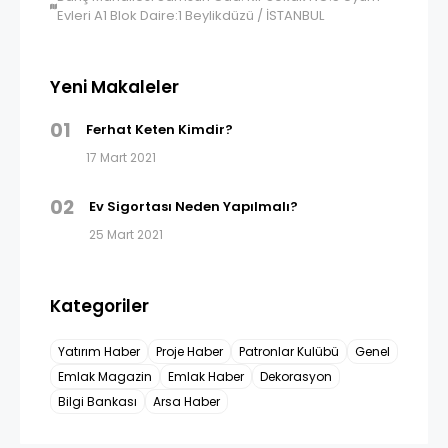
Evleri A1 Blok Daire:1 Beylikdüzü / İSTANBUL
Yeni Makaleler
01
Ferhat Keten Kimdir?
17 Mart 2021
02
Ev Sigortası Neden Yapılmalı?
25 Mart 2021
Kategoriler
Yatırım Haber
Proje Haber
Patronlar Kulübü
Genel
Emlak Magazin
Emlak Haber
Dekorasyon
Bilgi Bankası
Arsa Haber