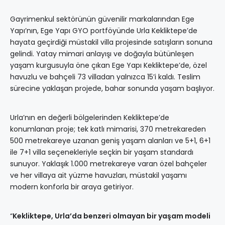
Gayrimenkul sektörünün güvenilir markalarından Ege
Yapı’nın, Ege Yapı GYO portföyünde Urla Kekliktepe’de
hayata geçirdiği müstakil villa projesinde satışların sonuna
gelindi. Yatay mimari anlayışı ve doğayla bütünleşen
yaşam kurgusuyla öne çıkan Ege Yapı Kekliktepe’de, özel
havuzlu ve bahçeli 73 villadan yalnızca 15’i kaldı. Teslim
sürecine yaklaşan projede, bahar sonunda yaşam başlıyor.
Urla’nın en değerli bölgelerinden Kekliktepe’de
konumlanan proje; tek katlı mimarisi, 370 metrekareden
500 metrekareye uzanan geniş yaşam alanları ve 5+1, 6+1
ile 7+1 villa seçenekleriyle seçkin bir yaşam standardı
sunuyor. Yaklaşık 1.000 metrekareye varan özel bahçeler
ve her villaya ait yüzme havuzları, müstakil yaşamı
modern konforla bir araya getiriyor.
“
Kekliktepe, Urla’da benzeri olmayan bir yaşam modeli