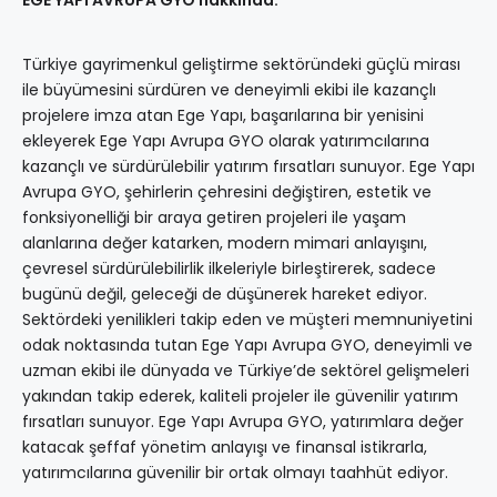
EGE YAPI AVRUPA GYO hakkında:
Türkiye gayrimenkul geliştirme sektöründeki güçlü mirası
ile büyümesini sürdüren ve deneyimli ekibi ile kazançlı
projelere imza atan Ege Yapı, başarılarına bir yenisini
ekleyerek Ege Yapı Avrupa GYO olarak yatırımcılarına
kazançlı ve sürdürülebilir yatırım fırsatları sunuyor. Ege Yapı
Avrupa GYO, şehirlerin çehresini değiştiren, estetik ve
fonksiyonelliği bir araya getiren projeleri ile yaşam
alanlarına değer katarken, modern mimari anlayışını,
çevresel sürdürülebilirlik ilkeleriyle birleştirerek, sadece
bugünü değil, geleceği de düşünerek hareket ediyor.
Sektördeki yenilikleri takip eden ve müşteri memnuniyetini
odak noktasında tutan Ege Yapı Avrupa GYO, deneyimli ve
uzman ekibi ile dünyada ve Türkiye’de sektörel gelişmeleri
yakından takip ederek, kaliteli projeler ile güvenilir yatırım
fırsatları sunuyor. Ege Yapı Avrupa GYO, yatırımlara değer
katacak şeffaf yönetim anlayışı ve finansal istikrarla,
yatırımcılarına güvenilir bir ortak olmayı taahhüt ediyor.