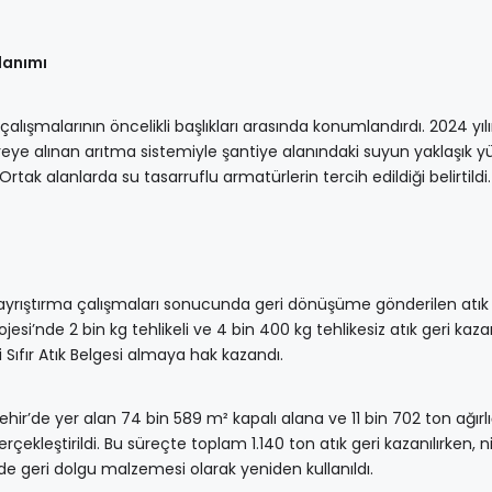
llanımı
k çalışmalarının öncelikli başlıkları arasında konumlandırdı. 2024 yı
eye alınan arıtma sistemiyle şantiye alanındaki suyun yaklaşık yü
Ortak alanlarda su tasarruflu armatürlerin tercih edildiği belirtildi.
i
 ayrıştırma çalışmaları sonucunda geri dönüşüme gönderilen atık
jesi’nde 2 bin kg tehlikeli ve 4 bin 400 kg tehlikesiz atık geri kazan
i Sıfır Atık Belgesi almaya hak kazandı.
’de yer alan 74 bin 589 m² kapalı alana ve 11 bin 702 ton ağırl
çekleştirildi. Bu süreçte toplam 1.140 ton atık geri kazanılırken, nit
de geri dolgu malzemesi olarak yeniden kullanıldı.