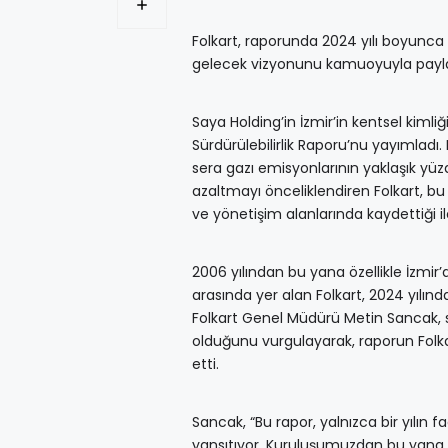
Folkart, raporunda 2024 yılı boyunca 
gelecek vizyonunu kamuoyuyla payla
Saya Holding’in İzmir’in kentsel kiml
Sürdürülebilirlik Raporu’nu yayımladı
sera gazı emisyonlarının yaklaşık yü
azaltmayı önceliklendiren Folkart, b
ve yönetişim alanlarında kaydettiği 
2006 yılından bu yana özellikle İzmir’
arasında yer alan Folkart, 2024 yılınd
Folkart Genel Müdürü Metin Sancak, sür
olduğunu vurgulayarak, raporun Folkart
etti.
Sancak, “Bu rapor, yalnızca bir yılın fa
yansıtıyor. Kuruluşumuzdan bu yana 