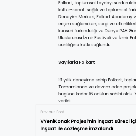
Folkart, toplumsal faydayı sürdürülebil
kültür-sanat, sağlık ve toplumsal fark
Deneyim Merkezi, Folkart Academy ve 
erişim sağlanırken; sergi ve etkinlik
kanseri farkındalığı ve Dünya PAH Gün
Uluslararası İzmir Festivali ve İzmir 
canlılığına katkı sağlandı.
Sayılarla Folkart
19 yıllık deneyime sahip Folkart, topl
Tamamlanan ve devam eden projelerde
bugüne kadar 16 ödülün sahibi oldu. 
verildi.
Previous Post
VYeniKonak Projesi’nin inşaat süreci içi
İnşaat ile sözleşme imzalandı