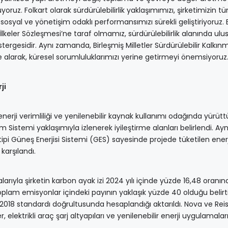
ruz. Folkart olarak sürdürülebilirlik yaklaşımımızı, şirketimizin t
sosyal ve yönetişim odaklı performansımızı sürekli geliştiriyoruz. 
İlkeler Sözleşmesi’ne taraf olmamız, sürdürülebilirlik alanında ulus
östergesidir. Aynı zamanda, Birleşmiş Milletler Sürdürülebilir Kalkın
e alarak, küresel sorumluluklarımızı yerine getirmeyi önemsiyoruz.
ji
 enerji verimliliği ve yenilenebilir kaynak kullanımı odağında yürüt
m Sistemi yaklaşımıyla izlenerek iyileştirme alanları belirlendi. Aynı
tipi Güneş Enerjisi Sistemi (GES) sayesinde projede tüketilen ener
karşılandı.
rıyla şirketin karbon ayak izi 2024 yılı içinde yüzde 16,48 oranın
toplam emisyonlar içindeki payının yaklaşık yüzde 40 olduğu belirti
:2018 standardı doğrultusunda hesaplandığı aktarıldı. Nova ve Rei
, elektrikli araç şarj altyapıları ve yenilenebilir enerji uygulamalar