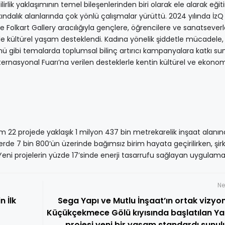
irlik yaklaşımının temel bileşenlerinden biri olarak ele alarak eğit
ındalık alanlarında çok yönlü çalışmalar yürüttü. 2024 yılında İzQ D
Folkart Gallery aracılığıyla gençlere, öğrencilere ve sanatsever
lerle kültürel yaşam desteklendi. Kadına yönelik şiddetle mücade
ü gibi temalarda toplumsal bilinç artırıcı kampanyalara katkı su
Enternasyonal Fuarı’na verilen desteklerle kentin kültürel ve ekono
am 22 projede yaklaşık 1 milyon 437 bin metrekarelik inşaat alanına
 7 bin 800’ün üzerinde bağımsız birim hayata geçirilirken, şir
Yeni projelerin yüzde 17’sinde enerji tasarrufu sağlayan uygulama
Ne
n İlk
Sega Yapı ve Mutlu İnşaat’ın ortak vizyo
Küçükçekmece Gölü kıyısında başlatılan Ya
projesi yeni bir yaşam standardı sunul