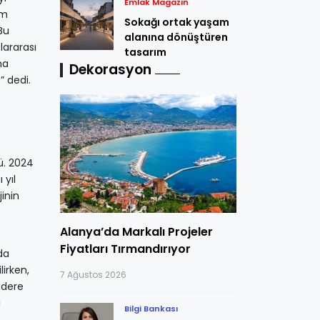
Emlak Magazin
üm
Sokağı ortak yaşam
Bu
alanına dönüştüren
lararası
tasarım
ma
Dekorasyon
” dedi.
tü. 2024
 yıl
jinin
Alanya’da Markalı Projeler
Fiyatları Tırmandırıyor
da
lirken,
7 Ağustos 2026
sdere
ı
Bilgi Bankası