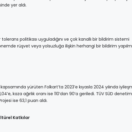
inde yer aldı.
r tolerans politikası uyguladığını ve çok kanallı bir bildirim sistemi
 dönemde rüşvet veya yolsuzluğa ilişkin herhangi bir bildirim yapılm
 kapsamında yürüten Folkart’ta 2023’e kıyasla 2024 yılında iyile
1,04’e, kaza ağırlık oranı ise 110’dan 90’a geriledi. TÜV SÜD deneti
ojesi ise 63,1 puan aldı.
türel Katkılar