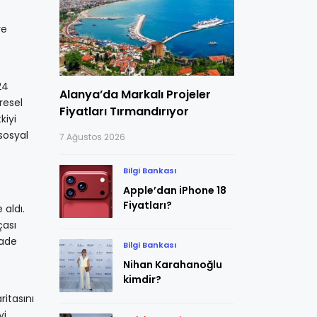
ve
24
Alanya’da Markalı Projeler
resel
Fiyatları Tırmandırıyor
kiyi
sosyal
7 Ağustos 2026
Bilgi Bankası
Apple’dan iPhone 18
Fiyatları?
 aldı.
çası
fade
Bilgi Bankası
Nihan Karahanoğlu
kimdir?
ritasını
yi