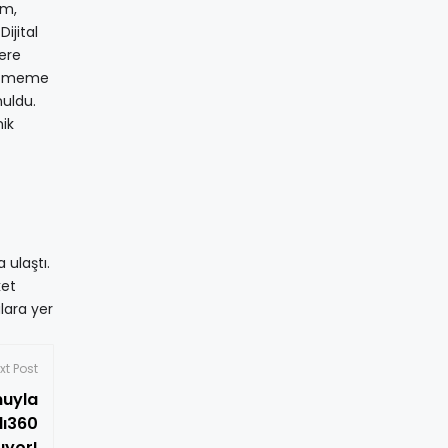
im,
ijital
lere
le, meme
nuldu.
mik
 ulaştı.
ket
lara yer
xt Post
nuyla
lı360
uyor!