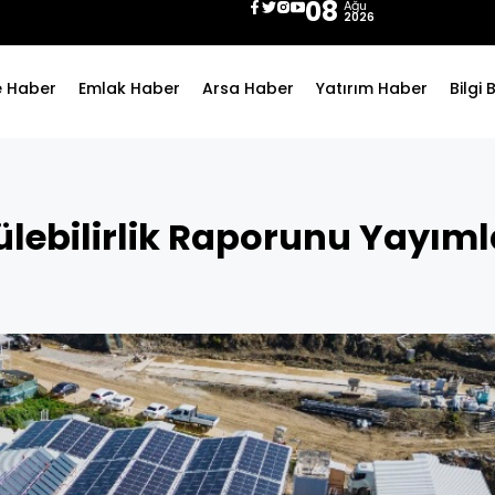
08
Ağu
2026
e Haber
Emlak Haber
Arsa Haber
Yatırım Haber
Bilgi
ülebilirlik Raporunu Yayıml