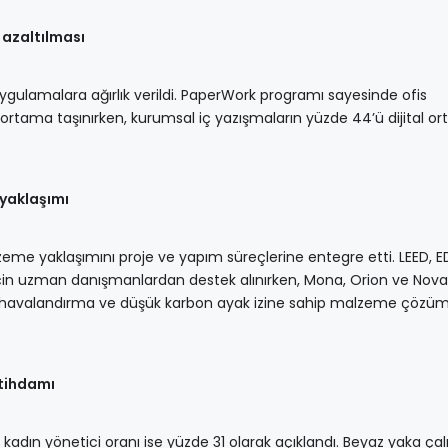
 azaltılması
 uygulamalara ağırlık verildi. PaperWork programı sayesinde ofis
al ortama taşınırken, kurumsal iç yazışmaların yüzde 44’ü dijital 
 yaklaşımı
lzeme yaklaşımını proje ve yapım süreçlerine entegre etti. LEED, 
 için uzman danışmanlardan destek alınırken, Mona, Orion ve Nova
f havalandırma ve düşük karbon ayak izine sahip malzeme çözüm
stihdamı
 kadın yönetici oranı ise yüzde 31 olarak açıklandı. Beyaz yaka çal