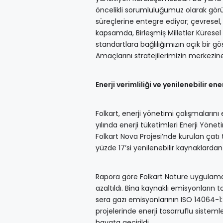
öncelikli sorumluluğumuz olarak görüyo
süreçlerine entegre ediyor; çevresel, 
kapsamda, Birleşmiş Milletler Küresel 
standartlara bağlılığımızın açık bir g
Amaçlarını stratejilerimizin merkezin
Enerji verimliliği ve yenilenebilir ener
Folkart, enerji yönetimi çalışmalarını
yılında enerji tüketimleri Enerji Yöneti
Folkart Nova Projesi’nde kurulan çatı 
yüzde 17’si yenilenebilir kaynaklardan 
Rapora göre Folkart Nature uygulamala
azaltıldı. Bina kaynaklı emisyonların 
sera gazı emisyonlarının ISO 14064-1
projelerinde enerji tasarruflu sistemler
hayata geçirildi.