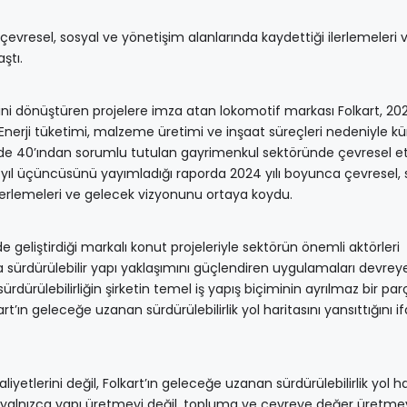
çevresel, sosyal ve yönetişim alanlarında kaydettiği ilerlemeleri 
ştı.
iğini dönüştüren projelere imza atan lokomotif markası Folkart, 20
. Enerji tüketimi, malzeme üretimi ve inşaat süreçleri nedeniyle kü
zde 40’ından sorumlu tutulan gayrimenkul sektöründe çevresel et
u yıl üçüncüsünü yayımladığı raporda 2024 yılı boyunca çevresel, 
ilerlemeleri ve gelecek vizyonunu ortaya koydu.
de geliştirdiği markalı konut projeleriyle sektörün önemli aktörleri
a sürdürülebilir yapı yaklaşımını güçlendiren uygulamaları devreye
dürülebilirliğin şirketin temel iş yapış biçiminin ayrılmaz bir par
’ın geleceğe uzanan sürdürülebilirlik yol haritasını yansıttığını i
aliyetlerini değil, Folkart’ın geleceğe uzanan sürdürülebilirlik yol ha
yalnızca yapı üretmeyi değil, topluma ve çevreye değer üretme