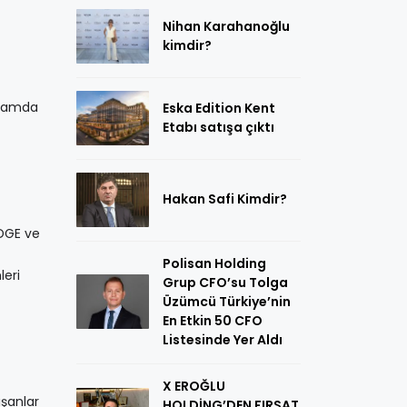
Nihan Karahanoğlu
kimdir?
ortamda
Eska Edition Kent
Etabı satışa çıktı
Hakan Safi Kimdir?
EDGE ve
Polisan Holding
leri
Grup CFO’su Tolga
Üzümcü Türkiye’nin
En Etkin 50 CFO
Listesinde Yer Aldı
X EROĞLU
ışanlar
HOLDİNG’DEN FIRSAT