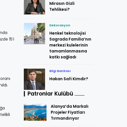
Mirasın Gizli
Tehlikesi?
Dekorasyon
lında
Henkel teknolojisi
zde 15’i
Sagrada Familia’nın
merkezi kulelerinin
tamamlanmasına
katkı sağladı
Bilgi Bankası
 oranı
Hakan Safi Kimdir?
ıldı.
Patronlar Kulübü
Alanya’da Markalı
ığa
Projeler Fiyatları
elikli
Tırmandırıyor