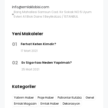
info@emlaklobisi.com
Barış Mahallesi Samsun Cad. Kır Sokak NO:5 Uyum
Evleri A1 Blok Daire:1 Beylikdüzü / İSTANBUL
Yeni Makaleler
01
Ferhat Keten Kimdir?
17 Mart 2021
02
Ev Sigortası Neden Yapılmalı?
25 Mart 2021
Kategoriler
Yatırım Haber
Proje Haber
Patronlar Kulübü
Genel
Emlak Magazin
Emlak Haber
Dekorasyon