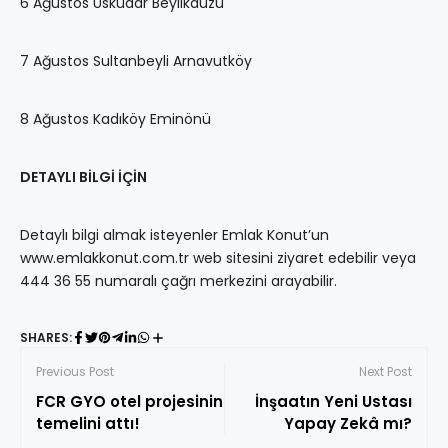
6 Ağustos Üsküdar Beylikdüzü
7 Ağustos Sultanbeyli Arnavutköy
8 Ağustos Kadıköy Eminönü
DETAYLI BİLGİ İÇİN
Detaylı bilgi almak isteyenler Emlak Konut’un
www.emlakkonut.com.tr web sitesini ziyaret edebilir veya
444 36 55 numaralı çağrı merkezini arayabilir.
SHARES:
Previous Post
Next Post
FCR GYO otel projesinin
İnşaatın Yeni Ustası
temelini attı!
Yapay Zekâ mı?