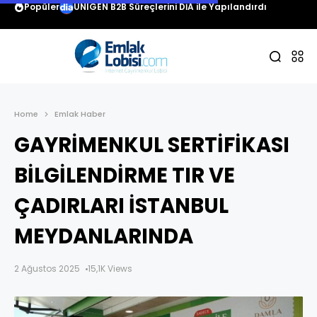
Popüler
UNIGEN B2B Süreçlerini DİA ile Yapılandırdı
Home
Emlak Haber
GAYRİMENKUL SERTİFİKASI
BİLGİLENDİRME TIR VE
ÇADIRLARI İSTANBUL
MEYDANLARINDA
2 Ağustos 2025
15,1K Views