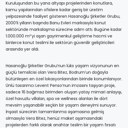
Kuruluşundan bu yana altyapı projelerinden konutlara,
kamu yapılarından ofislere kadar geniş bir üretim
yelpazesinde faaliyet gösteren Hasanoğlu Şirketler Grubu,
2000’li yılların başında Banu Evleri markasıyla konut
sektöründe markalaşma sürecine adım attı. Bugüne kadar
1.000.000 m²’yi aşan gayrimenkul geliştirme hacmi ve
binlerce konut teslimi ile sektörün güvenilir geliştiricileri
arasında yer aldı.
Hasanoğlu Şirketler Grubu’nun lüks yaşam vizyonunun en
güçlü temsilcisi olan Vera Bitez, Bodrum’un doğayla
bütünleşen en özel lokasyonlarından birinde konumlanıyor.
Ünlü tasarımcı Levent Penso’nun imzasını taşıyan proje,
sadece 16 bağımsız birimden oluşan yatay mimari anlayışı,
özel havuzlu villaları, spa ve wellness alanları ile dört
mevsim yaşanabilir seçkin bir yaşam deneyimi sunuyor.
İnşaat sürecinin tamamlanma aşamasına gelmiş
olmasıyla Vera Bitez, henüz maket aşamasındaki
projelerden farklı olarak anahtar teslim bir yaşam fırsatı