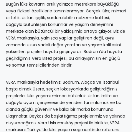
Bugün lüks kavramı artık yalnızca metrekare büyüklüğü
veya fiziksel özelliklerle tanımlanmıyor. Gerçek lüks; mimari
estetik, üstün işçilik, sürdürülebilir malzeme kalitesi,
doğayla bütünleşen konumlar ve yaşam deneyimini
merkeze alan bütüncül bir yaklaşımla ortaya çıkıyor. Biz de
VERA markasıyla, yalnızca yapılar geliştiren değil, aynı
zamanda uzun vadeli değer yaratan ve yaşam kalitesini
yükselten projeler hayata geçiriyoruz. Bodrum’da hayata
geçirdiğimiz Vera Bitez projesi, bu anlayışımızın en güçlü
ve somut temsilcilerinden biridir.
VERA markasıyla hedefimiz; Bodrum, Alaçatı ve İstanbul
başta olmak üzere, seçkin lokasyonlarda geliştirdiğimiz
projelerle, lüks yaşamı mimari bütünlük, üstün kalite ve
doğayla uyum çerçevesinde yeniden tanımlamak ve bu
alanda güçlü, güvenilir ve kalıcı bir marka konumuna
ulaşmaktır. Beykoz’da başlattığımız projelerimiz ve yakında
duyuracağımız Vera Uskumruköy projesi ile birlikte, VERA
markasını Türkiye’de lüks yaşam segmentinde referans