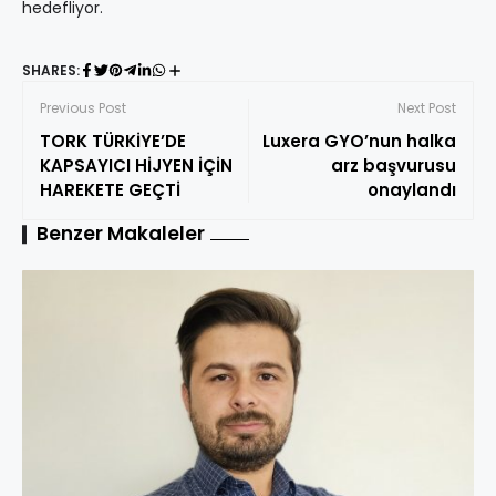
hedefliyor.
SHARES:
Previous Post
Next Post
TORK TÜRKİYE’DE
Luxera GYO’nun halka
KAPSAYICI HİJYEN İÇİN
arz başvurusu
HAREKETE GEÇTİ
onaylandı
Benzer Makaleler