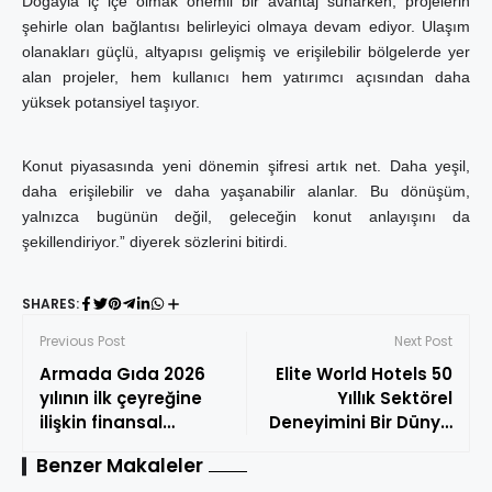
Doğayla iç içe olmak önemli bir avantaj sunarken, projelerin
şehirle olan bağlantısı belirleyici olmaya devam ediyor. Ulaşım
olanakları güçlü, altyapısı gelişmiş ve erişilebilir bölgelerde yer
alan projeler, hem kullanıcı hem yatırımcı açısından daha
yüksek potansiyel taşıyor.
Konut piyasasında yeni dönemin şifresi artık net. Daha yeşil,
daha erişilebilir ve daha yaşanabilir alanlar. Bu dönüşüm,
yalnızca bugünün değil, geleceğin konut anlayışını da
şekillendiriyor.” diyerek sözlerini bitirdi.
SHARES:
Previous Post
Next Post
Armada Gıda 2026
Elite World Hotels 50
yılının ilk çeyreğine
Yıllık Sektörel
ilişkin finansal
Deneyimini Bir Dünya
sonuçlarını açıkladı
Var Yaklaşımıyla Yeni
Benzer Makaleler
Bir Döneme Taşıyor