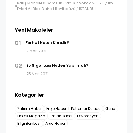
Barış Mahallesi Samsun Cad. Kır Sokak NO:5 Uyum
Evleri A1 Blok Daire:1 Beylikdüzü / İSTANBUL
Yeni Makaleler
01
Ferhat Keten Kimdir?
17 Mart 2021
02
Ev Sigortası Neden Yapılmalı?
25 Mart 2021
Kategoriler
Yatırım Haber
Proje Haber
Patronlar Kulübü
Genel
Emlak Magazin
Emlak Haber
Dekorasyon
Bilgi Bankası
Arsa Haber