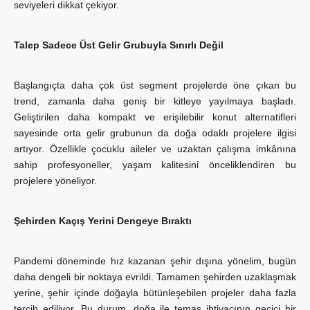
seviyeleri dikkat çekiyor.
Talep Sadece Üst Gelir Grubuyla Sınırlı Değil
Başlangıçta daha çok üst segment projelerde öne çıkan bu
trend, zamanla daha geniş bir kitleye yayılmaya başladı.
Geliştirilen daha kompakt ve erişilebilir konut alternatifleri
sayesinde orta gelir grubunun da doğa odaklı projelere ilgisi
artıyor. Özellikle çocuklu aileler ve uzaktan çalışma imkânına
sahip profesyoneller, yaşam kalitesini önceliklendiren bu
projelere yöneliyor.
Şehirden Kaçış Yerini Dengeye Bıraktı
Pandemi döneminde hız kazanan şehir dışına yönelim, bugün
daha dengeli bir noktaya evrildi. Tamamen şehirden uzaklaşmak
yerine, şehir içinde doğayla bütünleşebilen projeler daha fazla
tercih ediliyor. Bu durum, doğa ile temas ihtiyacının geçici bir