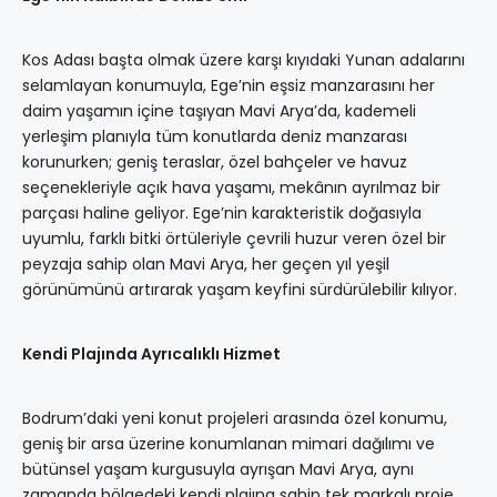
Kos Adası başta olmak üzere karşı kıyıdaki Yunan adalarını
selamlayan konumuyla, Ege’nin eşsiz manzarasını her
daim yaşamın içine taşıyan Mavi Arya’da, kademeli
yerleşim planıyla tüm konutlarda deniz manzarası
korunurken; geniş teraslar, özel bahçeler ve havuz
seçenekleriyle açık hava yaşamı, mekânın ayrılmaz bir
parçası haline geliyor. Ege’nin karakteristik doğasıyla
uyumlu, farklı bitki örtüleriyle çevrili huzur veren özel bir
peyzaja sahip olan Mavi Arya, her geçen yıl yeşil
görünümünü artırarak yaşam keyfini sürdürülebilir kılıyor.
Kendi Plajında Ayrıcalıklı Hizmet
Bodrum’daki yeni konut projeleri arasında özel konumu,
geniş bir arsa üzerine konumlanan mimari dağılımı ve
bütünsel yaşam kurgusuyla ayrışan Mavi Arya, aynı
zamanda bölgedeki kendi plajına sahip tek markalı proje