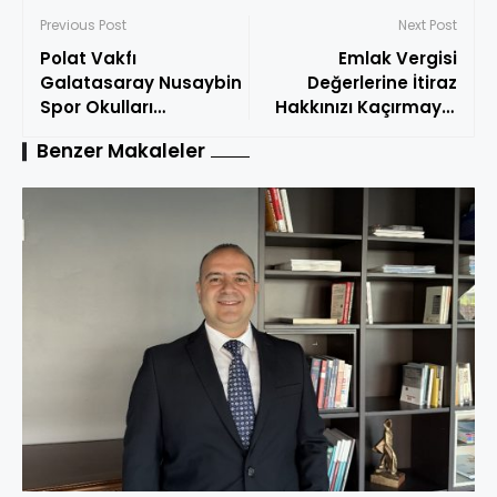
Previous Post
Next Post
Polat Vakfı
Emlak Vergisi
Galatasaray Nusaybin
Değerlerine İtiraz
Spor Okulları
Hakkınızı Kaçırmayın
öğrencilerini
Son Gün 8 Eylül 2025
Benzer Makaleler
İstanbul’da ağırladı