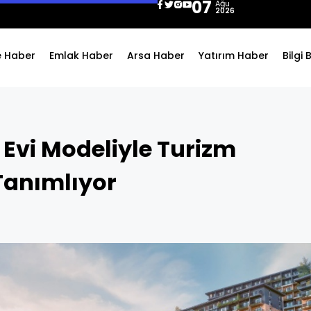
07
Ağu
2026
e Haber
Emlak Haber
Arsa Haber
Yatırım Haber
Bilgi
 Evi Modeliyle Turizm
Tanımlıyor