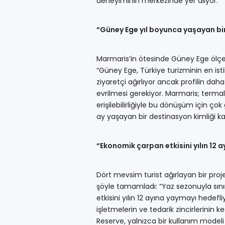
deneyiminin merkezinde yer alıyor.”
“Güney Ege yıl boyunca yaşayan bi
Marmaris’in ötesinde Güney Ege ölçeğ
“Güney Ege, Türkiye turizminin en isti
ziyaretçi ağırlıyor ancak profilin da
evrilmesi gerekiyor. Marmaris; termal
erişilebilirliğiyle bu dönüşüm için ço
ay yaşayan bir destinasyon kimliği k
“Ekonomik çarpan etkisini yılın 12 
Dört mevsim turist ağırlayan bir pro
şöyle tamamladı: “Yaz sezonuyla sın
etkisini yılın 12 ayına yaymayı hedefl
işletmelerin ve tedarik zincirlerinin
Reserve, yalnızca bir kullanım modeli 