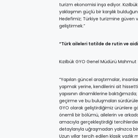
turizm ekonomisi inşa ediyor. Kızılbük
yaklaşımın güçlü bir karşılık bulduğu
Hedefimiz; Türkiye turizmine güven ve
geliştirmek.”
“Türk aileleri tatilde de rutin ve aid
Kızılbük GYO Genel Müdürü Mahmut Sef
“Yapılan güncel araştırmalar, insanlar
yapmak yerine, kendilerini ait hissetti
yapısının dinamiklerine baktığımızda;
geçirme ve bu buluşmaları sürdürüleb
GYO olarak geliştirdiğimiz ürünlere g
önemli bir bölümü, ailelerin ve arkada
amacıyla gerçekleştirdiği tercihlerde
detaylarıyla uğraşmadan yalnızca bir
Uzun yıllar tercih edilen klasik yazlı