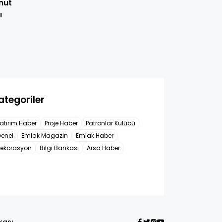
nut
ı
ategoriler
atırım Haber
Proje Haber
Patronlar Kulübü
enel
Emlak Magazin
Emlak Haber
ekorasyon
Bilgi Bankası
Arsa Haber