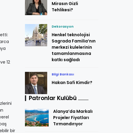
Mirasın Gizli
Tehlikesi?
Dekorasyon
tti:
Henkel teknolojisi
Sagrada Familia’nın
larca
merkezi kulelerinin
ıya
tamamlanmasına
katkı sağladı
 ve 12
Bilgi Bankası
Hakan Safi Kimdir?
Patronlar Kulübü
lerini
an
Alanya’da Markalı
yerel
Projeler Fiyatları
npaş
Tırmandırıyor
ilir bir