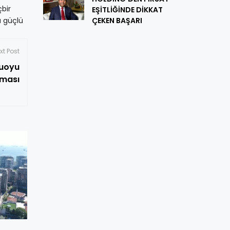
çbir
EŞİTLİĞİNDE DİKKAT
a güçlü
ÇEKEN BAŞARI
xt Post
muoyu
aması