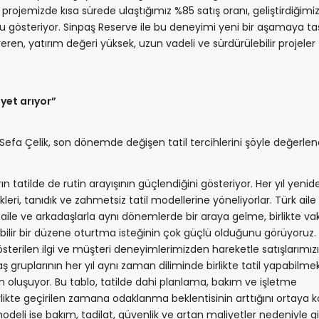
 projemizde kısa sürede ulaştığımız %85 satış oranı, geliştirdiğimi
nu gösteriyor. Sinpaş Reserve ile bu deneyimi yeni bir aşamaya ta
ren, yatırım değeri yüksek, uzun vadeli ve sürdürülebilir projeler
iyet arıyor”
a Çelik, son dönemde değişen tatil tercihlerini şöyle değerlend
ın tatilde de rutin arayışının güçlendiğini gösteriyor. Her yıl yenid
kleri, tanıdık ve zahmetsiz tatil modellerine yöneliyorlar. Türk aile
 aile ve arkadaşlarla aynı dönemlerde bir araya gelme, birlikte vak
ilir bir düzene oturtma isteğinin çok güçlü olduğunu görüyoruz. 
österilen ilgi ve müşteri deneyimlerimizden hareketle satışlarımız
ş gruplarının her yıl aynı zaman diliminde birlikte tatil yapabilme
n oluşuyor. Bu tablo, tatilde dahi planlama, bakım ve işletme
likte geçirilen zamana odaklanma beklentisinin arttığını ortaya k
k modeli ise bakım, tadilat, güvenlik ve artan maliyetler nedeniyle g