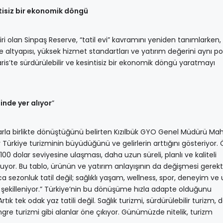
ntisiz bir ekonomik döngü
i olan Sinpaş Reserve, “tatil evi” kavramını yeniden tanımlarken,
 altyapısı, yüksek hizmet standartları ve yatırım değerini aynı p
is’te sürdürülebilir ve kesintisiz bir ekonomik döngü yaratmayı
inde yer alıyor
”
ılarla birlikte dönüştüğünü belirten Kızılbük GYO Genel Müdürü M
er Türkiye turizminin büyüdüğünü ve gelirlerin arttığını gösteriyor. Ö
0 dolar seviyesine ulaşması, daha uzun süreli, planlı ve kaliteli
yor. Bu tablo, ürünün ve yatırım anlayışının da değişmesi gerekti
ca sezonluk tatil değil; sağlıklı yaşam, wellness, spor, deneyim ve
a şekilleniyor.” Türkiye’nin bu dönüşüme hızla adapte olduğunu
tık tek odak yaz tatili değil. Sağlık turizmi, sürdürülebilir turizm,
gre turizmi gibi alanlar öne çıkıyor. Günümüzde nitelik, turizm