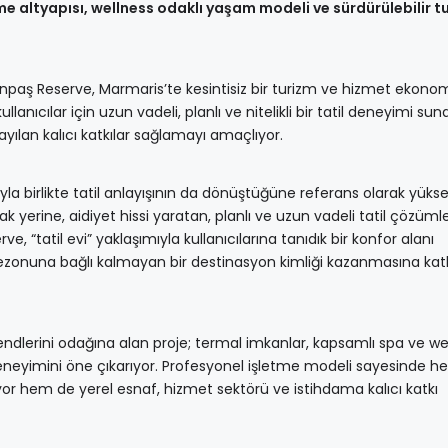
e altyapısı, wellness odaklı yaşam modeli ve sürdürülebilir t
paş Reserve, Marmaris’te kesintisiz bir turizm ve hizmet ekonom
llanıcılar için uzun vadeli, planlı ve nitelikli bir tatil deneyimi sun
ayılan kalıcı katkılar sağlamayı amaçlıyor.
yla birlikte tatil anlayışının da dönüştüğüne referans olarak yüks
ak yerine, aidiyet hissi yaratan, planlı ve uzun vadeli tatil çözüml
ve, “tatil evi” yaklaşımıyla kullanıcılarına tanıdık bir konfor alanı
sezonuna bağlı kalmayan bir destinasyon kimliği kazanmasına kat
endlerini odağına alan proje; termal imkanlar, kapsamlı spa ve we
deneyimini öne çıkarıyor. Profesyonel işletme modeli sayesinde 
yor hem de yerel esnaf, hizmet sektörü ve istihdama kalıcı katkı