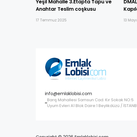
Yeşil Mahalle 3.Etapta Tapu ve
DMAL
Anahtar Teslim coşkusu
Kapıl
17 Temmuz 2025
13 May
info@emlaklobisi.com
Barış Mahallesi Samsun Cad. Kır Sokak NO:5
Uyum Evleri A1 Blok Daire:1 Beylikdüzü / İSTAN