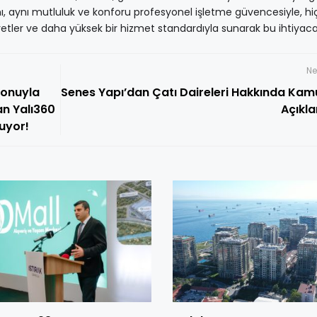
mı, aynı mutluluk ve konforu profesyonel işletme güvencesiyle, hi
tler ve daha yüksek bir hizmet standardıyla sunarak bu ihtiyac
Ne
yonuyla
Senes Yapı’dan Çatı Daireleri Hakkında Ka
an Yalı360
Açıkl
uyor!