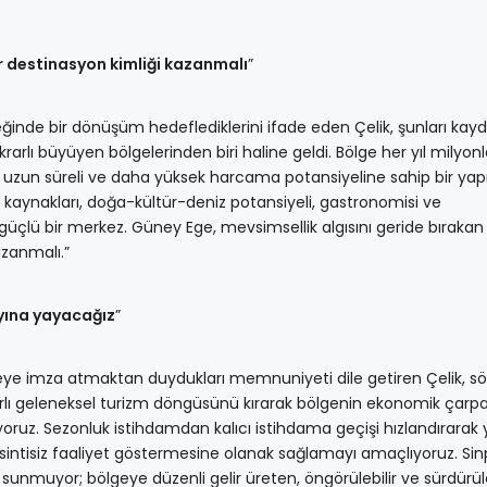
r destinasyon kimliği kazanmalı
”
inde bir dönüşüm hedeflediklerini ifade eden Çelik, şunları kayde
krarlı büyüyen bölgelerinden biri haline geldi. Bölge her yıl milyon
ha uzun süreli ve daha yüksek harcama potansiyeline sahip bir yap
 kaynakları, doğa-kültür-deniz potansiyeli, gastronomisi ve
k güçlü bir merkez. Güney Ege, mevsimsellik algısını geride bırakan
azanmalı.”
ayına yayacağız
”
jeye imza atmaktan duydukları memnuniyeti dile getiren Çelik, söz
ırlı geleneksel turizm döngüsünü kırarak bölgenin ekonomik çarp
iyoruz. Sezonluk istihdamdan kalıcı istihdama geçişi hızlandırarak 
 kesintisiz faaliyet göstermesine olanak sağlamayı amaçlıyoruz. Si
sunmuyor; bölgeye düzenli gelir üreten, öngörülebilir ve sürdürüleb