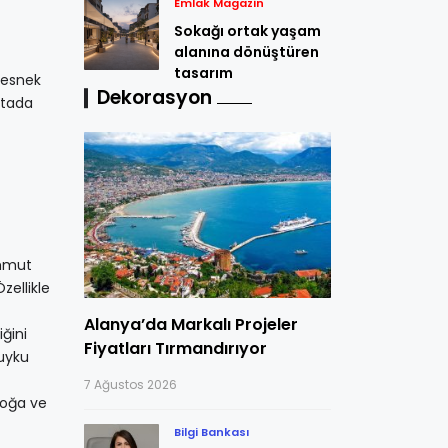
Emlak Magazin
Sokağı ortak yaşam
alanına dönüştüren
tasarım
 esnek
Dekorasyon
otada
ahmut
zellikle
Alanya’da Markalı Projeler
ğini
Fiyatları Tırmandırıyor
 uyku
7 Ağustos 2026
 doğa ve
Bilgi Bankası