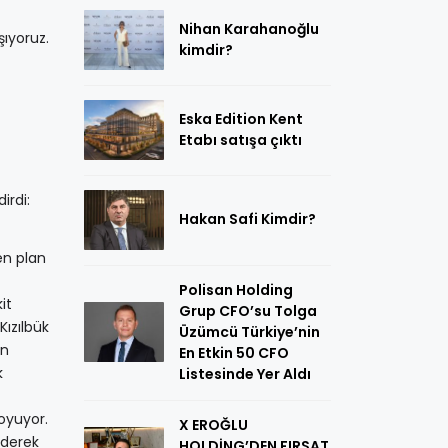
z
Nihan Karahanoğlu
şıyoruz.
kimdir?
Eska Edition Kent
Etabı satışa çıktı
irdi:
Hakan Safi Kimdir?
en plan
Polisan Holding
it
Grup CFO’su Tolga
Kızılbük
Üzümcü Türkiye’nin
ın
En Etkin 50 CFO
k
Listesinde Yer Aldı
oyuyor.
X EROĞLU
iderek
HOLDİNG’DEN FIRSAT