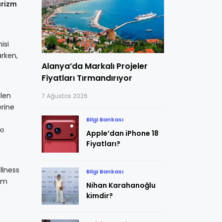
urizm
isi
arken,
Alanya’da Markalı Projeler
Fiyatları Tırmandırıyor
elen
7 Ağustos 2026
erine
Bilgi Bankası
kı
Apple’dan iPhone 18
Fiyatları?
llness
Bilgi Bankası
hem
Nihan Karahanoğlu
kimdir?