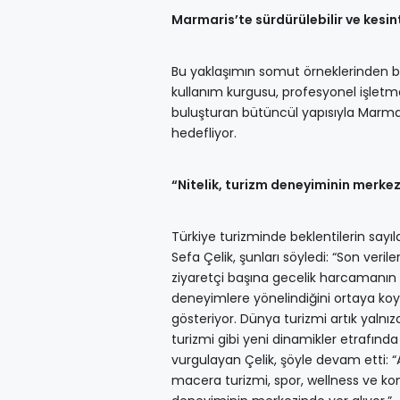
Marmaris’te sürdürülebilir ve kesi
Bu yaklaşımın somut örneklerinden bir
kullanım kurgusu, profesyonel işletme
buluşturan bütüncül yapısıyla Marmar
hedefliyor.
“Nitelik, turizm deneyiminin merkez
Türkiye turizminde beklentilerin say
Sefa Çelik, şunları söyledi: “Son veril
ziyaretçi başına gecelik harcamanın 10
deneyimlere yönelindiğini ortaya koyu
gösteriyor. Dünya turizmi artık yalnız
turizmi gibi yeni dinamikler etrafınd
vurgulayan Çelik, şöyle devam etti: “Ar
macera turizmi, spor, wellness ve kon