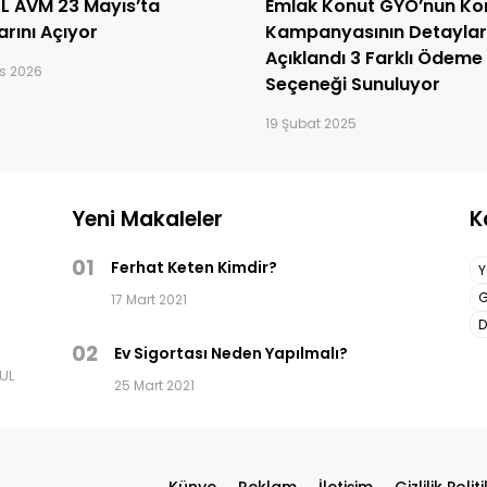
L AVM 23 Mayıs’ta
Emlak Konut GYO’nun Ko
arını Açıyor
Kampanyasının Detaylar
Açıklandı 3 Farklı Ödeme
ıs 2026
Seçeneği Sunuluyor
19 Şubat 2025
Yeni Makaleler
K
01
Ferhat Keten Kimdir?
Y
G
17 Mart 2021
D
02
Ev Sigortası Neden Yapılmalı?
BUL
25 Mart 2021