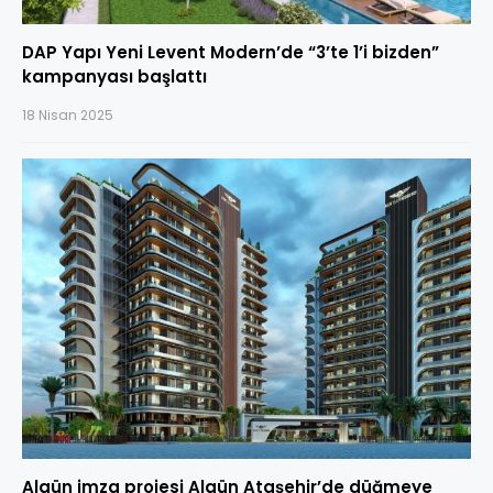
DAP Yapı Yeni Levent Modern’de “3’te 1’i bizden”
kampanyası başlattı
18 Nisan 2025
Algün imza projesi Algün Ataşehir’de düğmeye