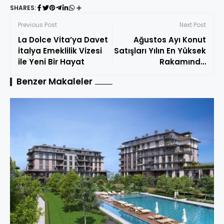
SHARES:
Previous Post
Next Post
La Dolce Vita’ya Davet
Ağustos Ayı Konut
İtalya Emeklilik Vizesi
Satışları Yılın En Yüksek
ile Yeni Bir Hayat
Rakamında
Gerçekleşse de,
Benzer Makaleler
Satılmayı Bekleyen
Konut Stoku Büyüyor