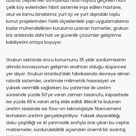
uzandı. Depremler sonrasında hızla hayata geçirilen hafif
çelik köy evlerinden hibrit sistemle inşa edilen hastane,
okul ve kamu binalarına; yurt içi ve yurt dışındaki toplu
konut projelerinden farklı ölçeklerdeki yapı uygulamalarına
kadar mühendislikten kuruluma uzanan hizmetler, grubun
kriz anlarında dahi hızlı ve güvenilir çözümler geliştirme
kabiliyetini ortaya koyuyor.
Grubun sektörde öncü konumunu 35 yıldır sürdürmesinin
altında inovasyonun gelişimin anahtarı olduğu düşüncesi
yer alıyor. Grubun İstanbul’daki fabrikasında devreye alınan
robotik sistemler, üretimde milimetrik hassasiyet ve
yüksek verimlilik sağlarken; bu yatırımlar ile üretim
süresinde yüzde 50’ye varan zaman tasarrufu, kapasitede
ise yüzde 65’e varan artış elde edildi. Bilecik’te bulunan
üretim tesisinde ise flow-on teknolojisiyle fibercement
levhaların üretimi gerçekleştiriliyor. Yüksek dayanıklılığı,
doku çeşitliliği ve A1 yanmazlık sınıfıyla öne çıkan bu cephe
malzemeler, sürdürülebilirlik açısından önemli bir avantaj