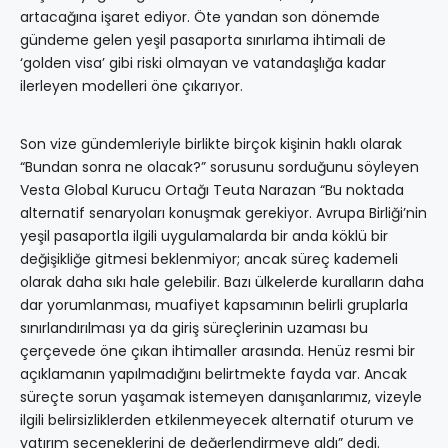
artacağına işaret ediyor. Öte yandan son dönemde
gündeme gelen yeşil pasaporta sınırlama ihtimali de
‘golden visa’ gibi riski olmayan ve vatandaşlığa kadar
ilerleyen modelleri öne çıkarıyor.
Son vize gündemleriyle birlikte birçok kişinin haklı olarak
“Bundan sonra ne olacak?” sorusunu sorduğunu söyleyen
Vesta Global Kurucu Ortağı Teuta Narazan “Bu noktada
alternatif senaryoları konuşmak gerekiyor. Avrupa Birliği’nin
yeşil pasaportla ilgili uygulamalarda bir anda köklü bir
değişikliğe gitmesi beklenmiyor; ancak süreç kademeli
olarak daha sıkı hale gelebilir. Bazı ülkelerde kuralların daha
dar yorumlanması, muafiyet kapsamının belirli gruplarla
sınırlandırılması ya da giriş süreçlerinin uzaması bu
çerçevede öne çıkan ihtimaller arasında. Henüz resmi bir
açıklamanın yapılmadığını belirtmekte fayda var. Ancak
süreçte sorun yaşamak istemeyen danışanlarımız, vizeyle
ilgili belirsizliklerden etkilenmeyecek alternatif oturum ve
yatırım seçeneklerini de değerlendirmeye aldı” dedi.