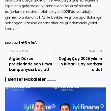
Ulaşılabilir bütçe aralıkları ve Avrupa’ya giriş süreçlerine
ilişkin son gelişmeler, yatırımcıların farklı çözümleri
değerlendirmesinde etkili oluyor. 2026’da yürürlüğe
girmesi planlanan ETIAS ile birlikte, yeşil pasaportlular için
Schengen vizesine alternatifler de gündemdeki yerini
koruyor.
SHARES:
Previous Post
Next Post
Algün Düzce
Doğuş Çay 2025 yılının
projelerinde son fırsat
‘En İtibarlı Çay Markası
kampanyası başlattı
oldu!
Benzer Makaleler