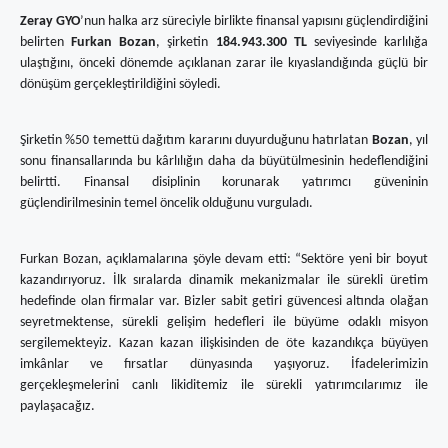
Zeray GYO
’nun halka arz süreciyle birlikte finansal yapısını güçlendirdiğini
belirten
Furkan Bozan
, şirketin
184.943.300 TL
seviyesinde karlılığa
ulaştığını, önceki dönemde açıklanan zarar ile kıyaslandığında güçlü bir
dönüşüm gerçekleştirildiğini söyledi.
Şirketin %50 temettü dağıtım kararını duyurduğunu hatırlatan
Bozan
, yıl
sonu finansallarında bu kârlılığın daha da büyütülmesinin hedeflendiğini
belirtti. Finansal disiplinin korunarak yatırımcı güveninin
güçlendirilmesinin temel öncelik olduğunu vurguladı.
Furkan Bozan, açıklamalarına şöyle devam etti: “Sektöre yeni bir boyut
kazandırıyoruz. İlk sıralarda dinamik mekanizmalar ile sürekli üretim
hedefinde olan firmalar var. Bizler sabit getiri güvencesi altında olağan
seyretmektense, sürekli gelişim hedefleri ile büyüme odaklı misyon
sergilemekteyiz. Kazan kazan ilişkisinden de öte kazandıkça büyüyen
imkânlar ve fırsatlar dünyasında yaşıyoruz. İfadelerimizin
gerçekleşmelerini canlı likiditemiz ile sürekli yatırımcılarımız ile
paylaşacağız.