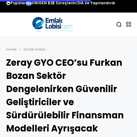
Popüler
Albayrak Hazır Beton Borsa İstanbul’da işlem görme
Home
Emlak Haber
Zeray GYO CEO’su Furkan
Bozan Sektör
Dengelenirken Güvenilir
Geliştiriciler ve
Sürdürülebilir Finansman
Modelleri Ayrışacak