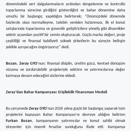
dönemindeki sert dalgalanmaların ardından dengelenme ve kontrollü
toparlanma sürecine girdiğini gösterdiğini ve bahar dönemine daha
umutlu bir başlangıç yapıldığını belirterek; “Önümüzdeki dönemde
faizlerde olası normalleşme, talebin yeniden hızlanması, ilk el konut
satışlarında toparlanma ve güvenilir geliştiricilere yöneliş gibi dinamikler
sektör açısından pozitif bir zemin oluşturacak. Güçlü marka değeri, proje
çeşitliliği ve finansal kabiliyeti yüksek şirketlerin bu süreçte belirgin
şekilde ayrışacağını öngörüyoruz” dedi.
Bozan
,
Zeray GYO
’nun; finansal disiplin, üretim gücü, kentsel dönüşüm
vizyonu ve sürdürülebilir projeleriyle sektöre ve yatırımcılarına değer
katmaya devam edeceğini sözlerine ekledi.
Zeray’dan Bahar Kampanyası: Erişilebilir Finansman Modeli
Bu çerçevede
Zeray GYO
’nun 2026 yılına güçlü bir başlangıç yaparak tüm
projelerini kapsayan Bahar Kampanyası’nı devreye aldığını belirten
Furkan Bozan
, kampanyanın yatırımcılar ve konut sahibi olmak
isteyenler için önemli fırsatlar sunduğunu ifade etti. Kampanya