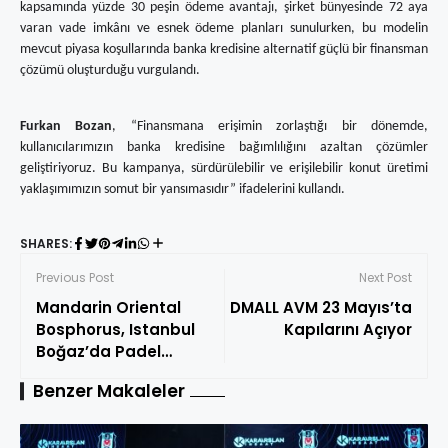
kapsamında yüzde 30 peşin ödeme avantajı, şirket bünyesinde 72 aya
varan vade imkânı ve esnek ödeme planları sunulurken, bu modelin
mevcut piyasa koşullarında banka kredisine alternatif güçlü bir finansman
çözümü oluşturduğu vurgulandı.
Furkan Bozan
, “Finansmana erişimin zorlaştığı bir dönemde,
kullanıcılarımızın banka kredisine bağımlılığını azaltan çözümler
geliştiriyoruz. Bu kampanya, sürdürülebilir ve erişilebilir konut üretimi
yaklaşımımızın somut bir yansımasıdır” ifadelerini kullandı.
SHARES:
Previous Post
Next Post
Mandarin Oriental
DMALL AVM 23 Mayıs’ta
Bosphorus, Istanbul
Kapılarını Açıyor
Boğaz’da Padel
Kortlarıyla Şehrin Spor
Benzer Makaleler
ve Yaşam Stilini
Yeniden Tanımlıyor