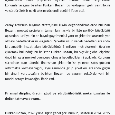
aşamasında olan projelerin ağırlıklı olarak ticari segmentte
konumlanacağını belirten
Furkan Bozan
, bu yaklaşımın gelir çeşitliliğini
ve sürdürülebilir nakit akışını güçlendireceğini ifade etti.
Zeray GYO
’nun büyüme stratejisine ilişkin değerlendirmelerde bulunan
Bozan
, mevcut projelerin tamamlanmasıyla birlikte portföy büyüklüğü
açısından Türkiye’nin en büyük gayrimenkul yatırım şirketleri arasında yer
almayı hedeflediklerini vurguladı. Şirketin uzun vadeli hedefleri arasında
kiralanabilir inşaat alan büyüklüğünü 3 milyon metrekarenin üzerine
çıkarmak bulunduğunu belirten
Furkan Bozan
, bu ölçekle global ölçekte
öncü bir gayrimenkul oyuncusu olmayı hedeflediklerini açıkladı. Kurulum
sürecinde olan tüketici finansman şirketinin ise yalnızca satış gücünü
artırmakla kalmayacağını, aynı zamanda grup şirketleri arasında güçlü
bir sinerji yaratacağını belirten
Bozan
, bu yapının sektörde yeni bir
model ortaya koyacağını ifade etti.
Finansal disiplin, üretim gücü ve sürdürülebilirlik mekanizmaları ile
değer katmaya devam…
Furkan Bozan
, 2026 yılına ilişkin genel görünümün, sektörün 2024–2025