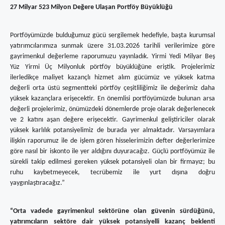
27 Milyar 523 Milyon Değere Ulaşan Portföy Büyüklüğü
Portföyümüzde bulduğumuz gücü sergilemek hedefiyle, başta kurumsal
yatırımcılarımıza sunmak üzere 31.03.2026 tarihli verilerimize göre
gayrimenkul değerleme raporumuzu yayınladık. Yirmi Yedi Milyar Beş
Yüz Yirmi Üç Milyonluk pörtföy büyüklüğüne eriştik. Projelerimiz
ilerledikçe maliyet kazançlı hizmet alım gücümüz ve yüksek katma
değerli orta üstü segmentteki pörtföy çeşitliliğimiz ile değerimiz daha
yüksek kazançlara erişecektir. En önemlisi portföyümüzde bulunan arsa
değerli projelerimiz, önümüzdeki dönemlerde proje olarak değerlenecek
ve 2 katını aşan değere erişecektir. Gayrimenkul geliştiriciler olarak
yüksek karlılık potansiyelimiz de burada yer almaktadır. Varsayımlara
ilişkin raporumuz ile de işlem gören hisselerimizin defter değerlerimize
göre nasıl bir iskonto ile yer aldığını duyuracağız. Güçlü portföyümüz ile
sürekli takip edilmesi gereken yüksek potansiyeli olan bir firmayız; bu
ruhu kaybetmeyecek, tecrübemiz ile yurt dışına doğru
yaygınlaştıracağız.”
“Orta vadede gayrimenkul sektörüne olan güvenin sürdüğünü,
yatırımcıların sektöre dair yüksek potansiyelli kazanç beklenti