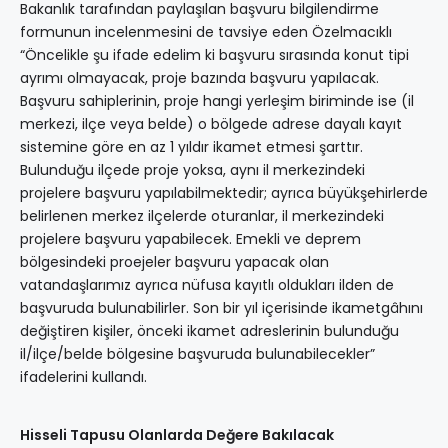
Bakanlık tarafından paylaşılan başvuru bilgilendirme
formunun incelenmesini de tavsiye eden Özelmacıklı
“Öncelikle şu ifade edelim ki başvuru sırasında konut tipi
ayrımı olmayacak, proje bazında başvuru yapılacak.
Başvuru sahiplerinin, proje hangi yerleşim biriminde ise (il
merkezi, ilçe veya belde) o bölgede adrese dayalı kayıt
sistemine göre en az 1 yıldır ikamet etmesi şarttır.
Bulunduğu ilçede proje yoksa, aynı il merkezindeki
projelere başvuru yapılabilmektedir; ayrıca büyükşehirlerde
belirlenen merkez ilçelerde oturanlar, il merkezindeki
projelere başvuru yapabilecek. Emekli ve deprem
bölgesindeki proejeler başvuru yapacak olan
vatandaşlarımız ayrıca nüfusa kayıtlı oldukları ilden de
başvuruda bulunabilirler. Son bir yıl içerisinde ikametgâhını
değiştiren kişiler, önceki ikamet adreslerinin bulunduğu
il/ilçe/belde bölgesine başvuruda bulunabilecekler”
ifadelerini kullandı.
Hisseli Tapusu Olanlarda Değere Bakılacak