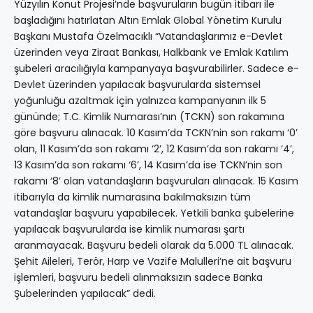
Yüzyılın Konut Projesi’nde başvuruların bugün itibarı ile
başladığını hatırlatan Altın Emlak Global Yönetim Kurulu
Başkanı Mustafa Özelmacıklı “Vatandaşlarımız e-Devlet
üzerinden veya Ziraat Bankası, Halkbank ve Emlak Katılım
şubeleri aracılığıyla kampanyaya başvurabilirler. Sadece e-
Devlet üzerinden yapılacak başvurularda sistemsel
yoğunluğu azaltmak için yalnızca kampanyanın ilk 5
gününde; T.C. Kimlik Numarası’nın (TCKN) son rakamına
göre başvuru alınacak. 10 Kasım’da TCKN’nin son rakamı ‘0’
olan, 11 Kasım’da son rakamı ‘2’, 12 Kasım’da son rakamı ‘4’,
13 Kasım’da son rakamı ‘6’, 14 Kasım’da ise TCKN’nin son
rakamı ‘8’ olan vatandaşların başvuruları alınacak. 15 Kasım
itibarıyla da kimlik numarasına bakılmaksızın tüm
vatandaşlar başvuru yapabilecek. Yetkili banka şubelerine
yapılacak başvurularda ise kimlik numarası şartı
aranmayacak. Başvuru bedeli olarak da 5.000 TL alınacak.
Şehit Aileleri, Terör, Harp ve Vazife Malulleri’ne ait başvuru
işlemleri, başvuru bedeli alınmaksızın sadece Banka
Şubelerinden yapılacak” dedi.