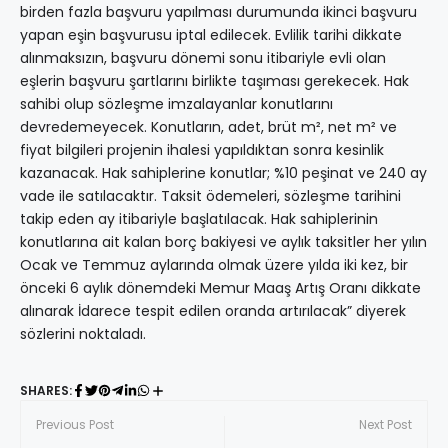
birden fazla başvuru yapılması durumunda ikinci başvuru
yapan eşin başvurusu iptal edilecek. Evlilik tarihi dikkate
alınmaksızın, başvuru dönemi sonu itibariyle evli olan
eşlerin başvuru şartlarını birlikte taşıması gerekecek. Hak
sahibi olup sözleşme imzalayanlar konutlarını
devredemeyecek. Konutların, adet, brüt m², net m² ve
fiyat bilgileri projenin ihalesi yapıldıktan sonra kesinlik
kazanacak. Hak sahiplerine konutlar; %10 peşinat ve 240 ay
vade ile satılacaktır. Taksit ödemeleri, sözleşme tarihini
takip eden ay itibariyle başlatılacak. Hak sahiplerinin
konutlarına ait kalan borç bakiyesi ve aylık taksitler her yılın
Ocak ve Temmuz aylarında olmak üzere yılda iki kez, bir
önceki 6 aylık dönemdeki Memur Maaş Artış Oranı dikkate
alınarak İdarece tespit edilen oranda artırılacak” diyerek
sözlerini noktaladı.
SHARES:
Previous Post
Next Post