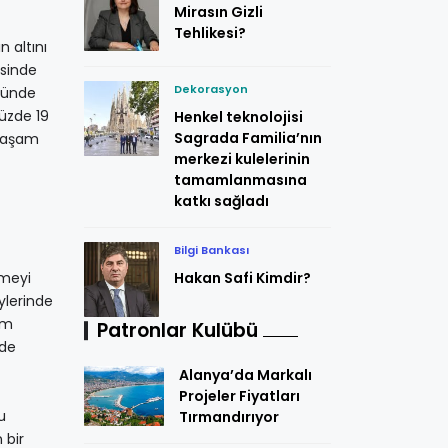
Mirasın Gizli
Tehlikesi?
 altını
esinde
Dekorasyon
öyünde
yüzde 19
Henkel teknolojisi
Sagrada Familia’nın
 yaşam
merkezi kulelerinin
tamamlanmasına
katkı sağladı
Bilgi Bankası
rmeyi
Hakan Safi Kimdir?
ylerinde
im
Patronlar Kulübü
’de
Alanya’da Markalı
Projeler Fiyatları
u
Tırmandırıyor
 bir