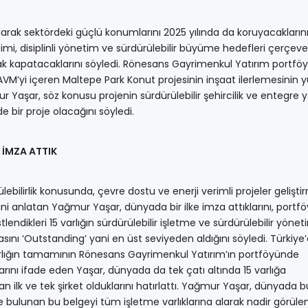
ak sektördeki güçlü konumlarını 2025 yılında da koruyacaklarının
imi, disiplinli yönetim ve sürdürülebilir büyüme hedefleri çerçev
rak kapatacaklarını söyledi. Rönesans Gayrimenkul Yatırım portf
 AVM’yi içeren Maltepe Park Konut projesinin inşaat ilerlemesinin 
Yaşar, söz konusu projenin sürdürülebilir şehircilik ve entegre
 bir proje olacağını söyledi.
 İMZA ATTIK
bilirlik konusunda, çevre dostu ve enerji verimli projeler gelişti
ini anlatan Yağmur Yaşar, dünyada bir ilke imza attıklarını, portfö
ndikleri 15 varlığın sürdürülebilir işletme ve sürdürülebilir yönet
kasını ‘Outstanding’ yani en üst seviyeden aldığını söyledi. Türkiye
varlığın tamamının Rönesans Gayrimenkul Yatırım’ın portföyünde
nı ifade eden Yaşar, dünyada da tek çatı altında 15 varlığa
an ilk ve tek şirket olduklarını hatırlattı. Yağmur Yaşar, dünyada b
de bulunan bu belgeyi tüm işletme varlıklarına alarak nadir görülen