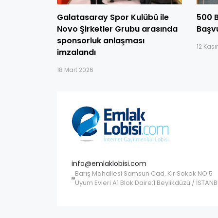
Galatasaray Spor Kulübü ile
500 B
Novo Şirketler Grubu arasında
Başvu
sponsorluk anlaşması
12 Kas
imzalandı
18 Mart 2026
info@emlaklobisi.com
Barış Mahallesi Samsun Cad. Kır Sokak NO:5
Uyum Evleri A1 Blok Daire:1 Beylikdüzü / İSTAN