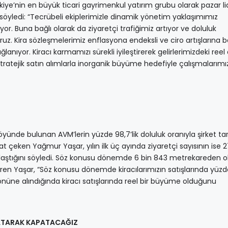
ye’nin en büyük ticari gayrimenkul yatırım grubu olarak pazar lid
söyledi: “Tecrübeli ekiplerimizle dinamik yönetim yaklaşımımız
ıyor. Buna bağlı olarak da ziyaretçi trafiğimiz artıyor ve doluluk
oruz. Kira sözleşmelerimiz enflasyona endeksli ve ciro artışlarına b
ağlanıyor. Kiracı karmamızı sürekli iyileştirerek gelirlerimizdeki reel a
ratejik satın alımlarla inorganik büyüme hedefiyle çalışmalarımı
ünde bulunan AVM’lerin yüzde 98,7’lik doluluk oranıyla şirket tar
 çeken Yağmur Yaşar, yılın ilk üç ayında ziyaretçi sayısının ise 2
a ulaştığını söyledi. Söz konusu dönemde 6 bin 843 metrekareden 
iren Yaşar, “Söz konusu dönemde kiracılarımızın satışlarında yüzd
 önüne alındığında kiracı satışlarında reel bir büyüme olduğunu
 ATARAK KAPATACAĞIZ