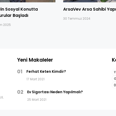
in Sosyal Konutta
ArsaVev Arsa Sahibi Yap
rular Başladı
30 Temmuz 2024
ım 2025
Yeni Makaleler
K
01
Ferhat Keten Kimdir?
Y
G
17 Mart 2021
D
02
Ev Sigortası Neden Yapılmalı?
BUL
25 Mart 2021