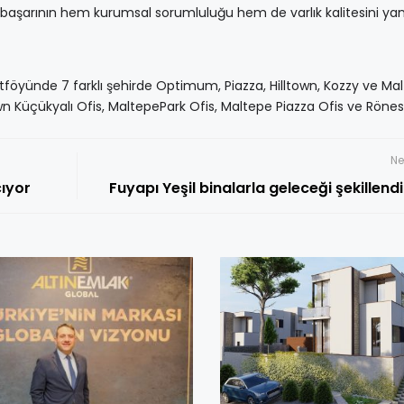
u başarının hem kurumsal sorumluluğu hem de varlık kalitesini yans
föyünde 7 farklı şehirde Optimum, Piazza, Hilltown, Kozzy ve Ma
town Küçükyalı Ofis, MaltepePark Ofis, Maltepe Piazza Ofis ve Röne
Ne
rını Açıyor
Fuyapı Yeşil binalarla geleceği şekil