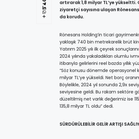
artırarak 1,8 milyar TL’ye yükseltti.
ziyaretçi sayısına ulaşan Rönesans
da korudu.
Rönesans Holding’in ticari gayrimenku
yaklaşık 740 bin metrekarelik brüt kir
Yatırım 2025 yılı ilk çeyrek sonuçla
2024 yılında yakaladıkları olumlu ivmen
itibarıyla gelirlerini reel bazda yıllık
“Söz konusu dönemde operasyonel ka
milyar TL’ye yükseldi. Net borç oranı
Böylelikle, 2024 yıl sonunda 2,9x sevi
seviyesine geldi. Bu rakam sektöre gör
düzeltilmiş net varlık değerimiz ise 11
135,8 milyar TL oldu” dedi.
SÜRDÜRÜLEBİLİR GELİR ARTIŞI SAĞL