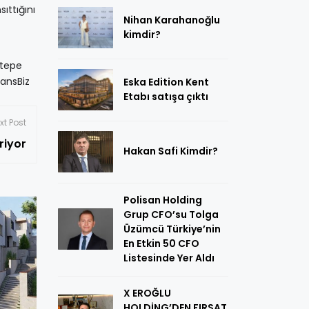
ıttığını
Nihan Karahanoğlu
kimdir?
ltepe
sansBiz
Eska Edition Kent
Etabı satışa çıktı
xt Post
lendiriyor
Hakan Safi Kimdir?
Polisan Holding
Grup CFO’su Tolga
Üzümcü Türkiye’nin
En Etkin 50 CFO
Listesinde Yer Aldı
X EROĞLU
HOLDİNG’DEN FIRSAT