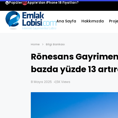
Popüler
Apple’dan iPhone 18 Fiyatları?
Ana Sayfa
Hakkımızda
Proj
Home
Bilgi Bankası
Rönesans Gayrimenku
bazda yüzde 13 artır
8 Mayıs 2025
1,5K Views