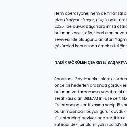
Hem operasyonel hem de finansal olar
çizen Yağmur Yaşar, güçlü nakit üret
2025’i de büyük başarılara imza ata
bulunan konut, ofis, ticari alanlar ve
seviyesinde olduğunu anlatan Yağmur 
çözümleri konusunda örnek niteliğinde
NADİR GÖRÜLEN ÇEVRESEL BAŞARIYA
Rönesans Gayrimenkul olarak sürdürüle
öncelikli hedefleri arasında gördükler
bulunan ve tamamının yönetimini üstle
sertifikası olan BREEAM In-Use sertifi
Outstanding sertifikasına sahip 15 
bulunmasından büyük gurur duydukları
‘Outstanding’ seviyesinde sertifika al
kategorideki binaların yalnızca %1’in