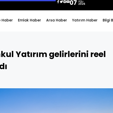
07
Ağu
2026
e Haber
Emlak Haber
Arsa Haber
Yatırım Haber
Bilgi
l Yatırım gelirlerini reel
dı