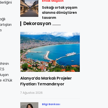
Emlak Magazin
erliğini
Sokağı ortak yaşam
alanına dönüştüren
tasarım
ağlı
Dekorasyon
rtışları
zı
ihinin
7,5
oluşan
Alanya’da Markalı Projeler
e 43’lük
Fiyatları Tırmandırıyor
7 Ağustos 2026
Bilgi Bankası