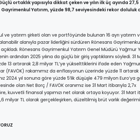
 Güçlü ortaklık yapısıyla dikkat çeken ve yılın ilk üç ayında 27,
 Gayrimenkul Yatırım, yüzde 98,7 seviyesindeki rekor doluluk 
l ve yatırım şirketi olan ve portföyünde bulunan 16 ayrı yatırım 
alanabilir alanıyla pazar liderliğini sürdüren Rönesans Gayrimenku
rını açıkladı. Rönesans Gayrimenkul Yatırım Genel Müdürü Yağmur 
in ardından 2025 yılına da güçlü bir giriş yaptıklarını söyledi. 31 
 yüzde 13 artırarak 2,8 milyar TL’ye yükselttiklerini ifade eden Yağmu
r (FAVÖK) rakamımız da enflasyonun üzerinde yüzde 11 artarak 
mız 2024 yıl sonuna göre yüzde 5’lik düşüşle 479 milyon Euro’ya ge
yesinde olan Net Borç / FAVÖK oranımız ise 31 Mart itibarıyla 2,7x
e, kuvvetli finansal yapımızı net olarak ortaya koyuyor. 31 Mart it
5,6 milyar TL olarak gerçekleşirken, düzeltilmiş brüt varlık değerimi
IYORUZ