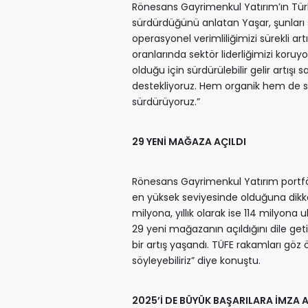
Rönesans Gayrimenkul Yatırım’ın Türki
sürdürdüğünü anlatan Yaşar, şunları 
operasyonel verimliliğimizi sürekli art
oranlarında sektör liderliğimizi koruy
olduğu için sürdürülebilir gelir artışı s
destekliyoruz. Hem organik hem de st
sürdürüyoruz.”
29 YENİ MAĞAZA AÇILDI
Rönesans Gayrimenkul Yatırım portföy
en yüksek seviyesinde olduğuna dikkat
milyona, yıllık olarak ise 114 milyon
29 yeni mağazanın açıldığını dile get
bir artış yaşandı. TÜFE rakamları göz
söyleyebiliriz” diye konuştu.
2025’İ DE BÜYÜK BAŞARILARA İMZA