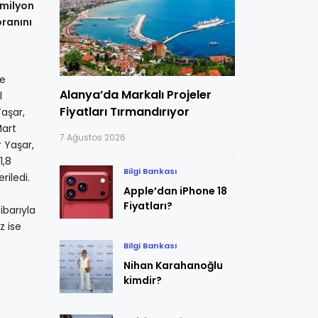
5 milyon
oranını
ve
Alanya’da Markalı Projeler
l
Fiyatları Tırmandırıyor
Yaşar,
Mart
7 Ağustos 2026
r Yaşar,
1,8
Bilgi Bankası
riledi.
Apple’dan iPhone 18
Fiyatları?
ibarıyla
z ise
Bilgi Bankası
Nihan Karahanoğlu
kimdir?