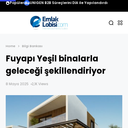
Popüler
UNIGEN B2B Süreçlerini DİA ile Yapılandırdı
Home
Bilgi Bankası
Fuyapı Yeşil binalarla
geleceği şekillendiriyor
8 Mayıs 2025
2,1K Views