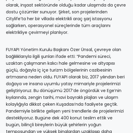
olarak, inşaat sektöründe olduğu kadar ulaşımda da çevre
dostu çözümler sunuyor. Şirket, son projelerinden
Citylife’ta her bir villada elektrikli araç şarj istasyonu
sağlarken, operasyonel süreçlerinde tüm araçlarını
elektrikliye çevirmeyi planlıyor.
FUYAPI Yönetim Kurulu Başkanı Özer Ünsal, çevreye olan
bağlılıklarıyla ilgili şunları ifade etti: “Pandemi süreci,
uzaktan çalışmanın kalıcı hale gelmesine ve altyapısı
güçlü, doğayla iç içe turizm bölgelerinin cazibesinin
artmasına neden oldu. FUYAPI olarak biz, 2017 yılından beri
doğaya ve insana uyumlu yatay mimariyle projelerimizi
geliştiriyoruz. Bu dönüşümü 2017’de öngördük ve Ege’nin
kıyılarında, zengin tarihi, mavi bayraklı plajları ve ulaşım
kolaylığıyla dikkat çeken Kuşadası’nda faaliyete geçtik.
Pandemiyle birlikte gelişen yeni trendlerle de projelerimizi
destekliyoruz. Bugüne dek 400 konut teslim ettik ve
bugün, bilinçli bireylerin büyük şehirlerin yoğun
temposundan ve yüksek binalardan uzaklaşıp daha