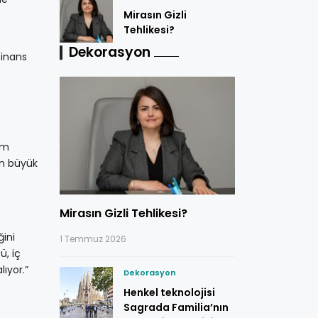
Mirasın Gizli
Tehlikesi?
Dekorasyon
finans
ım
en büyük
Mirasın Gizli Tehlikesi?
ğini
1 Temmuz 2026
ü, iç
ıyor.”
Dekorasyon
Henkel teknolojisi
Sagrada Familia’nın