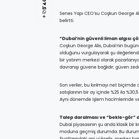
Senes Yapı CEO’su Coşkun George Ali
belirtti.
“Dubai’nin güvenli liman algısı ç
Coşkun George Alis, Dubai’nin bugüne
olduğunu vurgulayarak şu değerlendirm
bir yatırım merkezi olarak pazarlanıy
davranışı güvene bağlıdır; güven zede
Son veriler, bu kırılmayı net biçimd
satışlarının bir ay içinde %25 ila %30,
Aynı dönemde işlem hacimlerinde ve
Talep daralması ve “bekle-gör”
Dubai piyasasının şu anda klasik bir kri
moduna geçmiş durumda. Bu durum, liki
fiyatlarındaki ani yükseliş, merkez ba