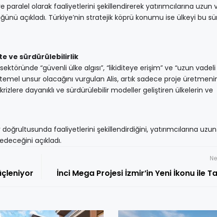
paralel olarak faaliyetlerini şekillendirerek yatırımcılarına uzun 
ünü açıkladı. Türkiye’nin stratejik köprü konumu ise ülkeyi bu s
te ve sürdürülebilirlik
ründe “güvenli ülke algısı”, “likiditeye erişim” ve “uzun vadeli
 üç temel unsur olacağını vurgulan Alis, artık sadece proje üretmenin
rizlere dayanıklı ve sürdürülebilir modeller geliştiren ülkelerin ve
oğrultusunda faaliyetlerini şekillendirdiğini, yatırımcılarına uzun
deceğini açıkladı.
Ne
üçleniyor
İnci Mega Projesi İzmir’in Yeni İkonu ile Ta