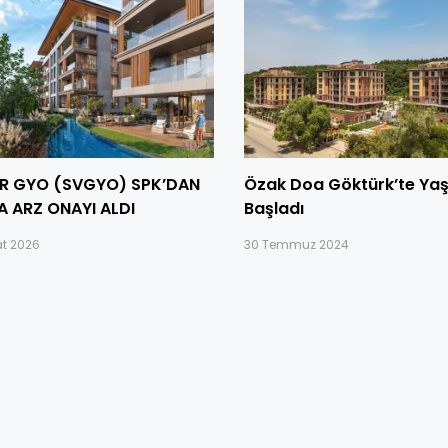
R GYO (SVGYO) SPK’DAN
Özak Doa Göktürk’te Y
A ARZ ONAYI ALDI
Başladı
at 2026
30 Temmuz 2024