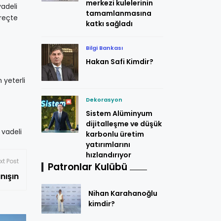
merkezi kulelerinin
vadeli
tamamlanmasına
üreçte
katkı sağladı
Bilgi Bankası
Hakan Safi Kimdir?
 yeterli
Dekorasyon
Sistem Alüminyum
dijitalleşme ve düşük
 vadeli
karbonlu üretim
yatırımlarını
hızlandırıyor
xt Post
Patronlar Kulübü
nışın
Nihan Karahanoğlu
kimdir?