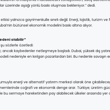
ar üzerinde aşağı yönlü baskı oluşması bekleniyor.” dedi.
isi yalnızca gayrimenkulle sınırlı değil. Enerji, lojistik, turizm ve 
ai’nin bütünsel ekonomik modelini baskı altına alıyor.
deni olabilir”
u sözlerle özetledi:
; ancak kaybedenler netleşmeye başladı. Dubai, yüksek dış yatır
modeli nedeniyle en kırılgan pazarlardan biri. Bu nedenle savaşın 
numuyla enerji ve alternatif yatırım merkezi olarak öne çıkabilece
ik dönemlerinde coğrafi ve ekonomik denge arar. Türkiye; üretim güc
le bu sermaye hareketinden pay alabilecek ülkeler arasında yer al