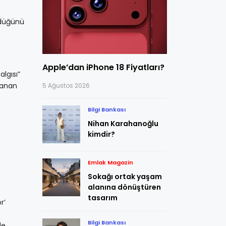
ldüğünü
Apple’dan iPhone 18 Fiyatları?
lgısı”
lanan
5 Ağustos 2026
Bilgi Bankası
Nihan Karahanoğlu
kimdir?
Emlak Magazin
Sokağı ortak yaşam
alanına dönüştüren
tasarım
r’
Bilgi Bankası
de