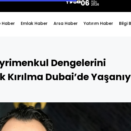
06
Ağu
2026
e Haber
Emlak Haber
Arsa Haber
Yatırım Haber
Bilgi
yrimenkul Dengelerini
ük Kırılma Dubai’de Yaşanı