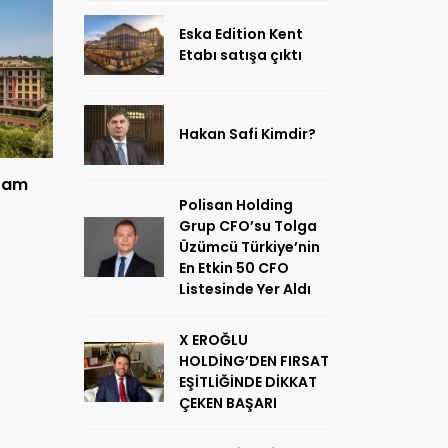
Eska Edition Kent
Etabı satışa çıktı
Hakan Safi Kimdir?
aşam
Polisan Holding
Grup CFO’su Tolga
Üzümcü Türkiye’nin
En Etkin 50 CFO
Listesinde Yer Aldı
X EROĞLU
HOLDİNG’DEN FIRSAT
EŞİTLİĞİNDE DİKKAT
ÇEKEN BAŞARI