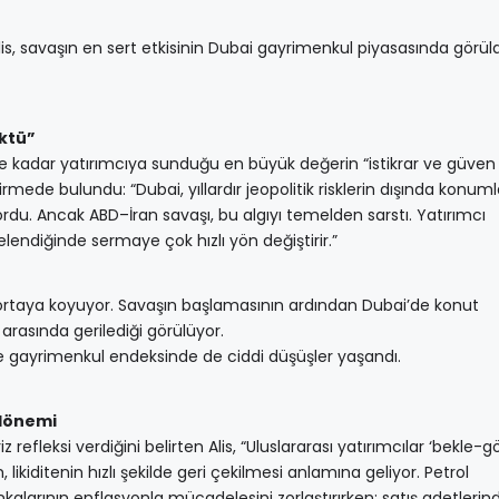
s, savaşın en sert etkisinin Dubai gayrimenkul piyasasında görü
öktü”
 kadar yatırımcıya sunduğu en büyük değerin “istikrar ve güven a
ede bulundu: “Dubai, yıllardır jeopolitik risklerin dışında konum
ordu. Ancak ABD–İran savaşı, bu algıyı temelden sarstı. Yatırımcı
lendiğinde sermaye çok hızlı yön değiştirir.”
e ortaya koyuyor. Savaşın başlamasının ardından Dubai’de konut
5 arasında gerilediği görülüyor.
 gayrimenkul endeksinde de ciddi düşüşler yaşandı.
 dönemi
z refleksi verdiğini belirten Alis, “Uluslararası yatırımcılar ‘bekle-gö
ditenin hızlı şekilde geri çekilmesi anlamına geliyor. Petrol
nkalarının enflasyonla mücadelesini zorlaştırırken; satış adetlerin