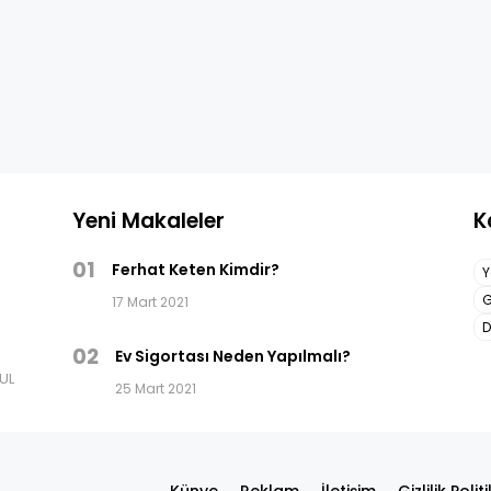
Yeni Makaleler
K
01
Ferhat Keten Kimdir?
Y
G
17 Mart 2021
D
02
Ev Sigortası Neden Yapılmalı?
BUL
25 Mart 2021