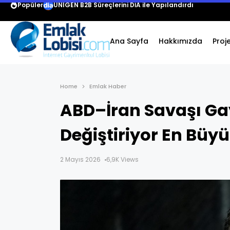
Popüler
UNIGEN B2B Süreçlerini DİA ile Yapılandırdı
Ana Sayfa
Hakkımızda
Proj
Home
Emlak Haber
ABD–İran Savaşı Ga
Değiştiriyor En Büy
2 Mayıs 2026
6,9K Views