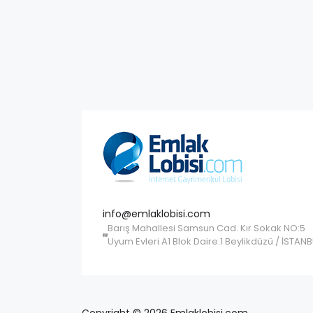
info@emlaklobisi.com
Barış Mahallesi Samsun Cad. Kır Sokak NO:5
Uyum Evleri A1 Blok Daire:1 Beylikdüzü / İSTAN