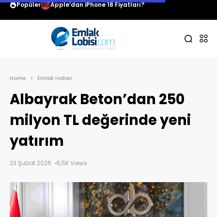
Popüler
Apple’dan iPhone 18 Fiyatları?
Home
Emlak Haber
Albayrak Beton’dan 250
milyon TL değerinde yeni
yatırım
23 Şubat 2026
5,5K Views