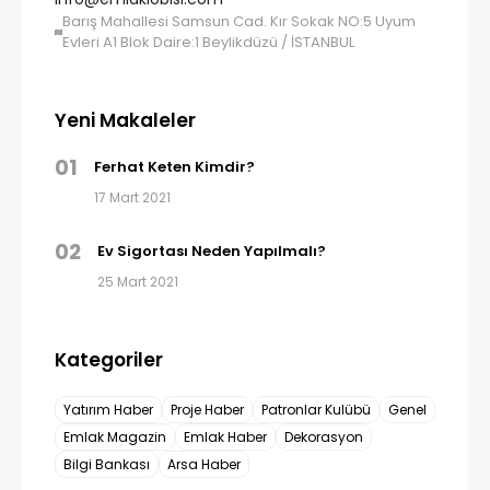
Barış Mahallesi Samsun Cad. Kır Sokak NO:5 Uyum
Evleri A1 Blok Daire:1 Beylikdüzü / İSTANBUL
Yeni Makaleler
01
Ferhat Keten Kimdir?
17 Mart 2021
02
Ev Sigortası Neden Yapılmalı?
25 Mart 2021
Kategoriler
Yatırım Haber
Proje Haber
Patronlar Kulübü
Genel
Emlak Magazin
Emlak Haber
Dekorasyon
Bilgi Bankası
Arsa Haber