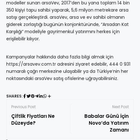
modeller sunan arsaVev, 2017’den bu yana toplam 14 bin
350 kişiyi tapu sahibi yaparak, 5,6 milyon metrekare arsa
satışı gerçekleştirdi. arsaVev, arsa ve ev sahibi olmanın
giderek zorlaştığı bugünün konjonktüründe, “Arsadan Kat
Karşılığı” modeliyle gayrimenkul yatırımını herkes için
erişilebilir kılıyor.
Kampanyalar hakkında daha fazla bilgi almak için
https://arsavev.com.tr adresini ziyaret edebilir, 444 0 931
numaralı çağrı merkezine ulaşabilir ya da Türkiye’nin her
noktasındaki arsaVev satış ofislerine uğrayabilirsiniz.
SHARES:
Previous Post
Next Post
Çiftlik Fiyatları Ne
Babalar Günü İçin
Düzeyde?
Novo’da Yatırım
Zamanı