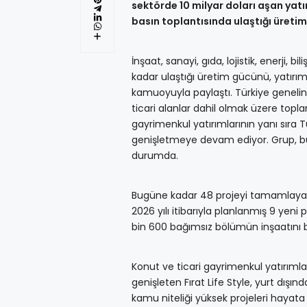
sektörde 10 milyar doları aşan yatır
basın toplantısında ulaştığı üreti
İnşaat, sanayi, gıda, lojistik, enerji, 
kadar ulaştığı üretim gücünü, yatırı
kamuoyuyla paylaştı. Türkiye genelin
ticari alanlar dahil olmak üzere topl
gayrimenkul yatırımlarının yanı sıra T
genişletmeye devam ediyor. Grup, bug
durumda.
Bugüne kadar 48 projeyi tamamlayan Fı
2026 yılı itibarıyla planlanmış 9 ye
bin 600 bağımsız bölümün inşaatını b
Konut ve ticari gayrimenkul yatırımlar
genişleten Fırat Life Style, yurt dışın
kamu niteliği yüksek projeleri hayat