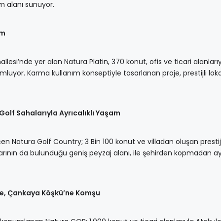
am alanı sunuyor.
am
i’nde yer alan Natura Platin, 370 konut, ofis ve ticari alanları
uyor. Karma kullanım konseptiyle tasarlanan proje, prestijli lo
 Golf Sahalarıyla Ayrıcalıklı Yaşam
n Natura Golf Country; 3 Bin 100 konut ve villadan oluşan prestijl
rının da bulunduğu geniş peyzaj alanı, ile şehirden kopmadan ayrı
de, Çankaya Köşkü’ne Komşu