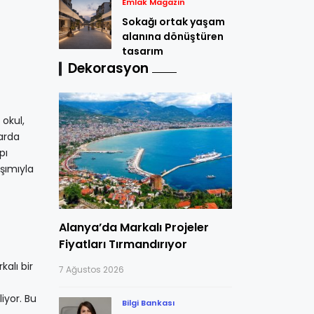
Emlak Magazin
Sokağı ortak yaşam
alanına dönüştüren
tasarım
Dekorasyon
 okul,
larda
pı
aşımıyla
Alanya’da Markalı Projeler
Fiyatları Tırmandırıyor
kalı bir
7 Ağustos 2026
iyor. Bu
Bilgi Bankası