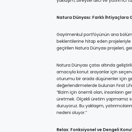
yaklaşım, bireysel alıcı ve yatırımcı t
Natura Dünyası: Farklı İhtiyaçlara 
Gayrimenkul portföyünün ana bölümün
beklentilerine hitap eden projeleriyl
geçirilen Natura Dünyası projeleri, ge
Natura Dünyası çatısı altında gelişti
amacıyla konut arayanlar için seçenek
oturumu bir arada düşünenler için geni
değerlendirmelerde bulunan Fırat Life
“Bizim için önemli olan, insanların
üretmek. Ölçekli üretim yapmamız say
duruyoruz. Bu yaklaşım, yatırımcılar
nedeni oluyor.”
Relax: Fonksiyonel ve Dengeli Konu