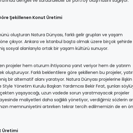
arafında dengeli ve sürdürülebilir bir portföy oluşmasını sağlıyor.
Göre Şekillenen Konut Üretimi
ü oluşturan Natura Dünyası, farklı gelir grupları ve yaşam
e öne çıkıyor. Ankara ve İstanbul başta olmak üzere birçok şehird
niş sosyal alanlarıyla ortak bir yaşam kültürü sunuyor.
rilen projeler hem oturum ihtiyacına yanıt veriyor hem de yatırım
 oluşturuyor. Farklı beklentilere göre şekillenen bu projeler, yatı
ş bir alternatif alanı yaratıyor. Natura Dünyası projelerine ilişkin
 Style Yönetim Kurulu Başkan Yardımcısı Bekir Fırat, şunları söylü
 gerçekten yaşayacağı, uzun vadede sorun yaratmayacak projeler
esinde maliyetleri daha sağlıklı yönetiyor, verdiğimiz sözlerin a
ımızın memnuniyetini artırırken tekrar tercih edilmemizin de en ö
t Üretimi