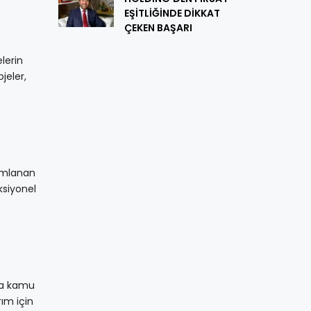
EŞİTLİĞİNDE DİKKAT
ÇEKEN BAŞARI
lerin
jeler,
umlanan
ksiyonel
yla kamu
ım için