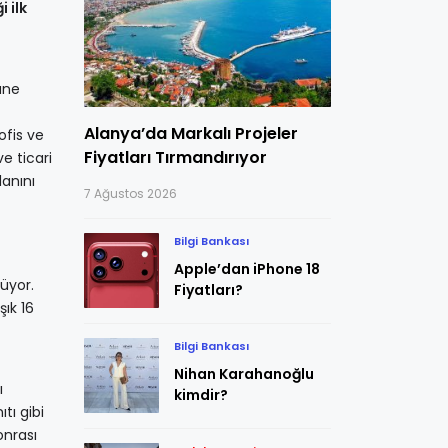
 ilk
güne
Alanya’da Markalı Projeler
ofis ve
Fiyatları Tırmandırıyor
e ticari
lanını
7 Ağustos 2026
Bilgi Bankası
Apple’dan iPhone 18
rüyor.
Fiyatları?
ık 16
Bilgi Bankası
Nihan Karahanoğlu
ı
kimdir?
tı gibi
onrası