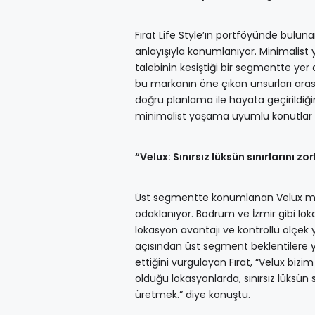
Fırat Life Style’ın portföyünde bulu
anlayışıyla konumlanıyor. Minimalist 
talebinin kesiştiği bir segmentte yer a
bu markanın öne çıkan unsurları arasın
doğru planlama ile hayata geçirildiğini
minimalist yaşama uyumlu konutlar ü
“Velux: Sınırsız lüksün sınırlarını zo
Üst segmentte konumlanan Velux markas
odaklanıyor. Bodrum ve İzmir gibi loka
lokasyon avantajı ve kontrollü ölçe
açısından üst segment beklentilere y
ettiğini vurgulayan Fırat, “Velux b
olduğu lokasyonlarda, sınırsız lüksün s
üretmek.” diye konuştu.