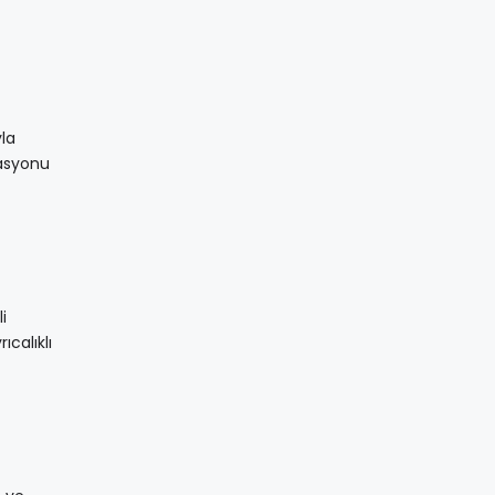
yla
kasyonu
i
calıklı