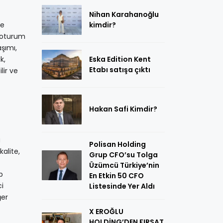
Nihan Karahanoğlu
re
kimdir?
e oturum
aşımı,
k,
Eska Edition Kent
Etabı satışa çıktı
lir ve
Hakan Safi Kimdir?
a
Polisan Holding
kalite,
Grup CFO’su Tolga
Üzümcü Türkiye’nin
p
En Etkin 50 CFO
i
Listesinde Yer Aldı
ğer
X EROĞLU
HOLDİNG’DEN FIRSAT