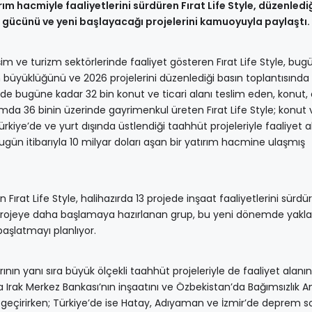
ım hacmiyle faaliyetlerini sürdüren Fırat Life Style, düzenlediği
m gücünü ve yeni başlayacağı projelerini kamuoyuyla paylaştı.
bilişim ve turizm sektörlerinde faaliyet gösteren Fırat Life Style, bu
m büyüklüğünü ve 2026 projelerini düzenlediği basın toplantısında
de bugüne kadar 32 bin konut ve ticari alanı teslim eden, konut, 
amda 36 binin üzerinde gayrimenkul üreten Fırat Life Style; konut v
ürkiye’de ve yurt dışında üstlendiği taahhüt projeleriyle faaliyet a
ün itibarıyla 10 milyar doları aşan bir yatırım hacmine ulaşmış
rat Life Style, halihazırda 13 projede inşaat faaliyetlerini sürdü
ni projeye daha başlamaya hazırlanan grup, bu yeni dönemde yaklaş
aşlatmayı planlıyor.
ının yanı sıra büyük ölçekli taahhüt projeleriyle de faaliyet alanın
da Irak Merkez Bankası’nın inşaatını ve Özbekistan’da Bağımsızlık Anı
a geçirirken; Türkiye’de ise Hatay, Adıyaman ve İzmir’de deprem s