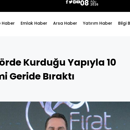
08
Ağu
2026
e Haber
Emlak Haber
Arsa Haber
Yatırım Haber
Bilgi
ektörde Kurduğu Yapıyla 10
i Geride Bıraktı