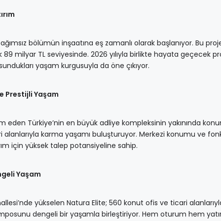
tırım
0 bağımsız bölümün inşaatına eş zamanlı olarak başlanıyor. Bu proje
 89 milyar TL seviyesinde. 2026 yılıyla birlikte hayata geçecek pro
ve sundukları yaşam kurgusuyla da öne çıkıyor.
e Prestijli Yaşam
m eden Türkiye’nin en büyük adliye kompleksinin yakınında kon
cari alanlarıyla karma yaşamı buluşturuyor. Merkezi konumu ve fon
 için yüksek talep potansiyeline sahip.
engeli Yaşam
si’nde yükselen Natura Elite; 560 konut ofis ve ticari alanları
emposunu dengeli bir yaşamla birleştiriyor. Hem oturum hem yatır