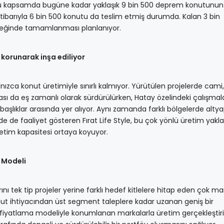
. Bu kapsamda bugüne kadar yaklaşık 9 bin 500 deprem konutunun
itibarıyla 6 bin 500 konutu da teslim etmiş durumda. Kalan 3 bin
yreğinde tamamlanması planlanıyor.
korunarak inşa ediliyor
ızca konut üretimiyle sınırlı kalmıyor. Yürütülen projelerde cami,
ası da eş zamanlı olarak sürdürülürken, Hatay özelindeki çalışma
başlıklar arasında yer alıyor. Aynı zamanda farklı bölgelerde altya
de de faaliyet gösteren Fırat Life Style, bu çok yönlü üretim yakl
üretim kapasitesi ortaya koyuyor.
 Modeli
rını tek tip projeler yerine farklı hedef kitlelere hitap eden çok mar
r konut ihtiyacından üst segment taleplere kadar uzanan geniş bir
e fiyatlama modeliyle konumlanan markalarla üretim gerçekleştiril