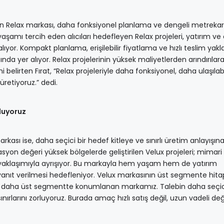
nan Relax markası, daha fonksiyonel planlama ve dengeli metreka
yaşamı tercih eden alıcıları hedefleyen Relax projeleri, yatırım v
lıyor. Kompakt planlama, erişilebilir fiyatlama ve hızlı teslim yakl
da yer alıyor. Relax projelerinin yüksek maliyetlerden arındırılara
 belirten Fırat, “Relax projeleriyle daha fonksiyonel, daha ulaşılabi
retiyoruz.” dedi.
rluyoruz
ı ise, daha seçici bir hedef kitleye ve sınırlı üretim anlayışın
syon değeri yüksek bölgelerde geliştirilen Velux projeleri; mimari 
k yaklaşımıyla ayrışıyor. Bu markayla hem yaşam hem de yatırım
anıt verilmesi hedefleniyor. Velux markasının üst segmente hita
izim daha üst segmentte konumlanan markamız. Talebin daha seçic
ınırlarını zorluyoruz. Burada amaç hızlı satış değil, uzun vadeli de