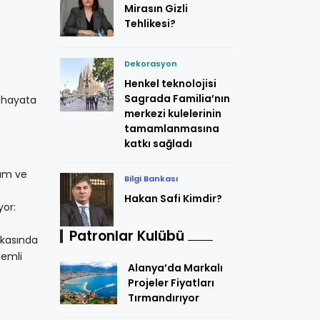
Mirasın Gizli
Tehlikesi?
Dekorasyon
Henkel teknolojisi
Sagrada Familia’nın
e hayata
merkezi kulelerinin
tamamlanmasına
katkı sağladı
rım ve
Bilgi Bankası
Hakan Safi Kimdir?
yor:
Patronlar Kulübü
rkasında
nemli
Alanya’da Markalı
Projeler Fiyatları
Tırmandırıyor