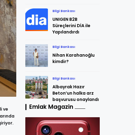
Bilgi Bankası
UNIGEN B2B
Süreçlerini DİA ile
Yapılandırdı
Bilgi Bankası
Nihan Karahanoğlu
kimdir?
Bilgi Bankası
Albayrak Hazır
Beton’un halka arz
başvurusu onaylandı
Emlak Magazin
i ve
larında
iriyor.