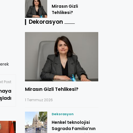
Mirasın Gizli
Tehlikesi?
Dekorasyon
yerek
xt Post
Mirasın Gizli Tehlikesi?
amaya
şladı
1 Temmuz 2026
Dekorasyon
Henkel teknolojisi
Sagrada Familia’nın