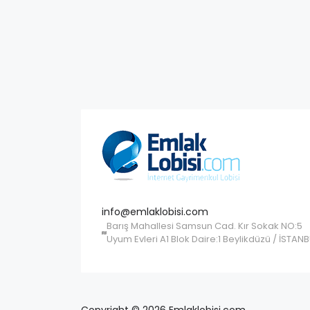
info@emlaklobisi.com
Barış Mahallesi Samsun Cad. Kır Sokak NO:5
Uyum Evleri A1 Blok Daire:1 Beylikdüzü / İSTAN