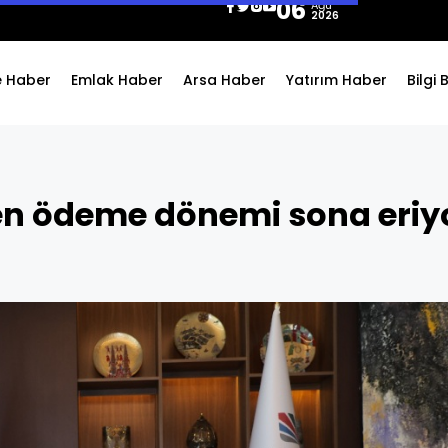
06
Ağu
2026
e Haber
Emlak Haber
Arsa Haber
Yatırım Haber
Bilgi
n ödeme dönemi sona eriy