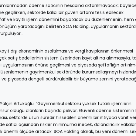
tamamlanmadan ödeme satıcının hesabına aktarılmayacak; böylec
e geçilirken, sektörde kalıcı bir güven ortamı tesis edilecek.
faf ve kayıtlı işlem dönemini başlatacak bu düzenlemenin, hem a
dönüşüm yaratacağını belirten SOA Holding, uygulamanın sektör
vurguluyor…
yıt dışı ekonominin azaltılması ve vergi kayıplarının önlenmesi
çek satış bedellerinin sistem üzerinden kayıt altına alınmasıyla, t
i uygulamasının önüne geçilmesi ve piyasada şeffaflığın artırılm
 düzenlemenin gayrimenkul sektöründe kurumsallaşmayı hızlandı
ı ve piyasada dengeli, sürdürülebilir bir büyüme zemini yaratacağ
alçın Artukoğlu: “Gayrimenkul sektörü yüksek tutarlı işlemlerin
 unsur olduğu alanların başında geliyor. Güvenli ödeme sisteminin
ası, sektörde uzun süredir hissedilen önemli bir ihtiyaca yanıt ver
satıcı açısından riskler minimuma inecek, dolandırıcılık vakalar
ık önemli ölçüde artacak. SOA Holding olarak, bu yeni dönemi se