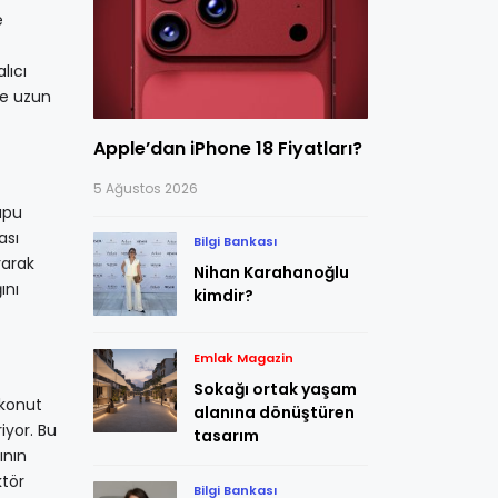
e
lıcı
de uzun
Apple’dan iPhone 18 Fiyatları?
5 Ağustos 2026
apu
ası
Bilgi Bankası
rarak
Nihan Karahanoğlu
ını
kimdir?
Emlak Magazin
Sokağı ortak yaşam
 konut
alanına dönüştüren
iyor. Bu
tasarım
ının
ktör
Bilgi Bankası