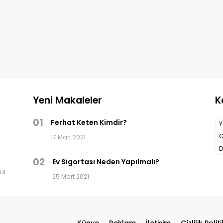
Yeni Makaleler
K
01
Ferhat Keten Kimdir?
Y
G
17 Mart 2021
D
02
Ev Sigortası Neden Yapılmalı?
BUL
25 Mart 2021