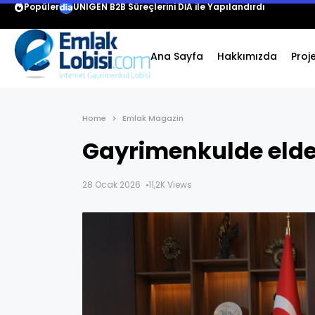
Popüler
UNIGEN B2B Süreçlerini DİA ile Yapılandırdı
Ana Sayfa
Hakkımızda
Proj
Home
Emlak Magazin
Gayrimenkulde elde
28 Ocak 2026
11,2K Views