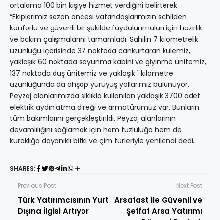
ortalama 100 bin kişiye hizmet verdiğini belirterek
“Ekiplerimiz sezon öncesi vatandaşlarımızın sahilden
konforlu ve güvenli bir şekilde faydalanmaları için hazırlık
ve bakım çalışmalarını tamamladı. Sahilin 7 kilometrelik
uzunluğu içerisinde 37 noktada cankurtaran kulemiz,
yaklaşık 60 noktada soyunma kabini ve giyinme ünitemiz,
137 noktada duş ünitemiz ve yaklaşık 1 kilometre
uzunluğunda da ahşap yürüyüş yollarımız bulunuyor.
Peyzaj alanlarımızda sıklıkla kullanılan yaklaşık 3700 adet
elektrik aydınlatma direği ve armatürümüz var. Bunların
tüm bakımlarını gerçekleştirildi. Peyzaj alanlarının
devamlılığını sağlamak için hem tuzluluğa hem de
kuraklığa dayanıklı bitki ve çim türleriyle yenilendi dedi.
SHARES:
Previous Post
Next Post
Türk Yatırımcısının Yurt
Arsafast ile Güvenli ve
Dışına İlgisi Artıyor
Şeffaf Arsa Yatırımı