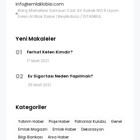
info@emlaklobisi.com
Barış Mahallesi Samsun Cad. Kır Sokak NO:5 Uyum
Evleri A1 Blok Daire:1 Beylikdüzü / İSTANBUL
Yeni Makaleler
01
Ferhat Keten Kimdir?
17 Mart 2021
02
Ev Sigortası Neden Yapılmalı?
25 Mart 2021
Kategoriler
Yatırım Haber
Proje Haber
Patronlar Kulübü
Genel
Emlak Magazin
Emlak Haber
Dekorasyon
Bilgi Bankası
Arsa Haber