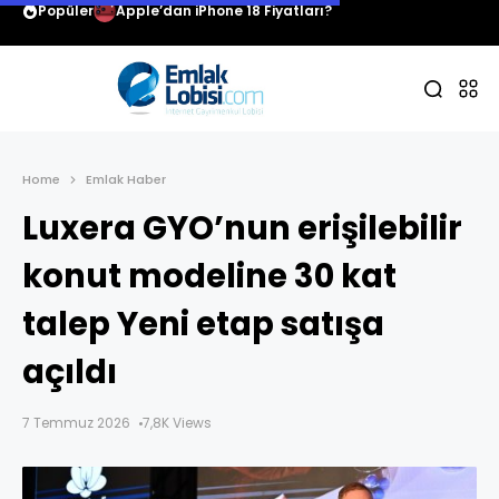
Popüler
Apple’dan iPhone 18 Fiyatları?
Home
Emlak Haber
Luxera GYO’nun erişilebilir
konut modeline 30 kat
talep Yeni etap satışa
açıldı
7 Temmuz 2026
7,8K Views