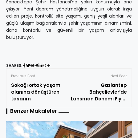
Sancaktepe Şehir Hastanesi’ne yakın konumuyla öne
çıkıyor. Yeni deprem yönetmeliğine uygun olarak inşa
edilen proje, kontrollü site yaşamı, geniş yeşil alanları ve
güçlü ulaşım bağlantılarıyla şehir yaşamının dinamizmini,
daha konforlu ve güvenli bir yaşam anlayışıyla
buluşturuyor.
SHARES:
Previous Post
Next Post
Sokağı ortak yaşam
Gaziantep
alanına dönüştüren
Bahçelievler’de
tasarım
Lansman Dönemi Fiyat
Listesi ve Ödeme Planı
Benzer Makaleler
Paylaşıldı