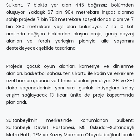
Sulkent, 7 blokta yer alan 445 bağımsız bölümden
oluşuyor. Yaklaşık 67 bin 904 metrekare inşaat alanına
sahip projede 7 bin 753 metrekare sosyal donatı alanı ve 7
bin 380 metrekare yeşil alan bulunuyor. 7 ila 10 kat
arasında değişen bloklardan oluşan proje, geniş peyzaj
alanları ve ferah yerleşim planıyla aile yaşamını
destekleyecek şekilde tasarlandı.
Projede çocuk oyun alanları, kameriye ve dinlenme
alanları, basketbol sahası, tenis kortu ile kadın ve erkeklere
özel hamam, sauna ve fitness alanları yer alıyor. 2+1 ve 3+1
daire seçeneklerinin yanı sıra, günlük ihtiyaçlara kolay
erişim sağlayacak 13 ticari ünite de proje kapsamında
planlandı.
Sultanbeyli’nin merkezinde konumlanan Sulkent;
Sultanbeyli Devlet Hastanesi, M5 Üsküdar–Sultanbeyli
Metro Hattı, TEM ve Kuzey Marmara Otoyolu bağlantıları ile