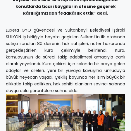
konutlarda ticari kaygıların ötesine geçerek
kârlılığımızdan fedakârlık ettik” dedi.
Luxera GYO güvencesi ve Sultanbeyli Belediyesi iştiraki
SULKON iş birliğiyle hayata geçirilen Sulkent’in ilk etabında
satışa sunulan 80 dairenin hak sahipleri, noter huzurunda
gerçekleştirilen kura çekimiyle belirlendi. Kura,
kamuoyunun da süreci takip edebilmesi amacıyla canlı
olarak yayınlandı. Kura çekimi için salonda bir araya gelen
adaylar ve aileleri, yeni bir yuvaya kavuşma umuduyla
büyük heyecan yaşadı. Çekiliş boyunca her isim büyük bir
dikkatle takip edilirken, hak sahibi olanların sevinci salonda
duygu dolu görüntülere sahne oldu.