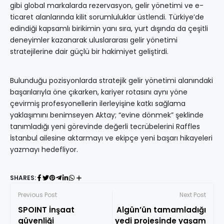
gibi global markalarda rezervasyon, gelir yönetimi ve e-
ticaret alanlarında kilit sorumluluklar üstlendi. Türkiye’de
edindiği kapsamlı birikimin yanı sıra, yurt dışında da çeşitli
deneyimler kazanarak uluslararası gelir yönetimi
stratejilerine dair güçlü bir hakimiyet geliştirdi.
Bulunduğu pozisyonlarda stratejik gelir yönetimi alanındaki
başarılarıyla öne çıkarken, kariyer rotasını aynı yöne
çevirmiş profesyonellerin ilerleyişine katkı sağlama
yaklaşımını benimseyen Aktay; “evine dönmek” şeklinde
tanımladığı yeni görevinde değerli tecrübelerini Raffles
İstanbul ailesine aktarmayı ve ekipçe yeni başarı hikayeleri
yazmayı hedefliyor.
SHARES:
Previous Post
Next Post
SPOINT İnşaat
Algün’ün tamamladığı
güvenliği
yedi projesinde yaşam