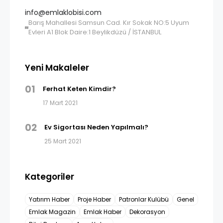
info@emlaklobisi.com
Barış Mahallesi Samsun Cad. Kır Sokak NO:5 Uyum
Evleri A1 Blok Daire:1 Beylikdüzü / İSTANBUL
Yeni Makaleler
01
Ferhat Keten Kimdir?
17 Mart 2021
02
Ev Sigortası Neden Yapılmalı?
25 Mart 2021
Kategoriler
Yatırım Haber
Proje Haber
Patronlar Kulübü
Genel
Emlak Magazin
Emlak Haber
Dekorasyon