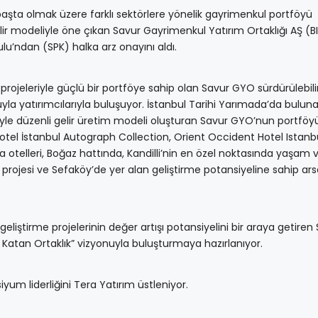
 başta olmak üzere farklı sektörlere yönelik gayrimenkul portföyü
lir modeliyle öne çıkan Savur Gayrimenkul Yatırım Ortaklığı AŞ (B
u’ndan (SPK) halka arz onayını aldı.
t projeleriyle güçlü bir portföye sahip olan Savur GYO sürdürülebilir 
la yatırımcılarıyla buluşuyor. İstanbul Tarihi Yarımada’da bulun
leriyle düzenli gelir üretim modeli oluşturan Savur GYO’nun portfö
el İstanbul Autograph Collection, Orient Occident Hotel Istanb
a otelleri, Boğaz hattında, Kandilli’nin en özel noktasında yaşam 
t projesi ve Sefaköy’de yer alan geliştirme potansiyeline sahip ar
t geliştirme projelerinin değer artışı potansiyelini bir araya getiren
 Katan Ortaklık” vizyonuyla buluşturmaya hazırlanıyor.
um liderliğini Tera Yatırım üstleniyor.