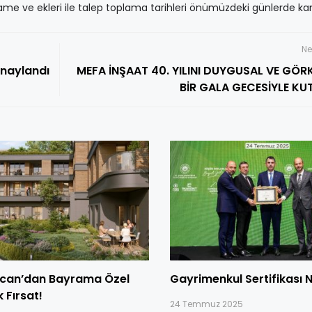
ahname ve ekleri ile talep toplama tarihleri önümüzdeki günlerde 
Ne
onaylandı
MEFA İNŞAAT 40. YILINI DUYGUSAL VE GÖR
BİR GALA GECESİYLE KU
can’dan Bayrama Özel
Gayrimenkul Sertifikası 
 Fırsat!
24 Temmuz 2025