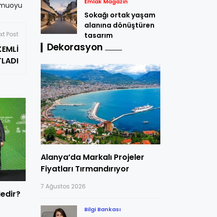
Emlak Magazin
kamuoyu
Sokağı ortak yaşam
alanına dönüştüren
xt Post
tasarım
Dekorasyon
KEMLİ
TLADI
Alanya’da Markalı Projeler
Fiyatları Tırmandırıyor
7 Ağustos 2026
Nedir?
Bilgi Bankası