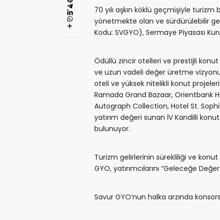
70 yılı aşkın köklü geçmişiyle turizm
yönetmekte olan ve sürdürülebilir ge
Kodu: SVGYO), Sermaye Piyasası Kurul
Ödüllü zincir otelleri ve prestijli konu
ve uzun vadeli değer üretme vizyonuy
oteli ve yüksek nitelikli konut proje
Ramada Grand Bazaar, Orientbank Hot
Autograph Collection, Hotel St. Sophi
yatırım değeri sunan İV Kandilli konu
bulunuyor.
Turizm gelirlerinin sürekliliği ve konu
GYO, yatırımcılarını “Geleceğe Değer
Savur GYO’nun halka arzında konsorsiy