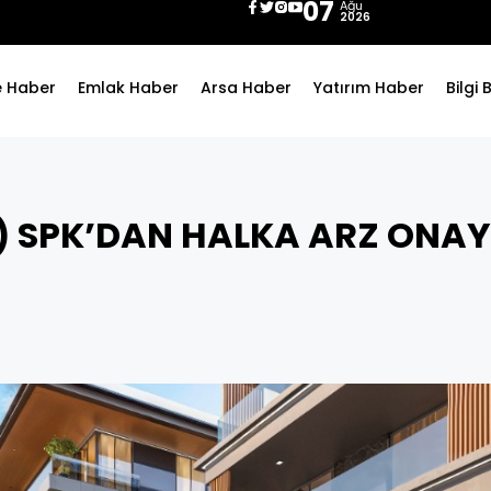
07
Ağu
2026
e Haber
Emlak Haber
Arsa Haber
Yatırım Haber
Bilgi
 SPK’DAN HALKA ARZ ONAY