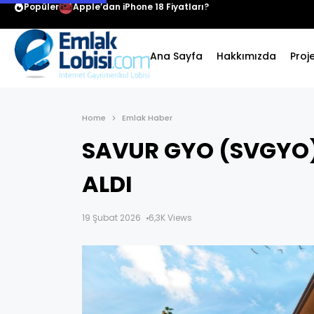
Popüler
Apple’dan iPhone 18 Fiyatları?
Ana Sayfa
Hakkımızda
Proj
Home
Emlak Haber
SAVUR GYO (SVGYO)
ALDI
19 Şubat 2026
6,3K Views