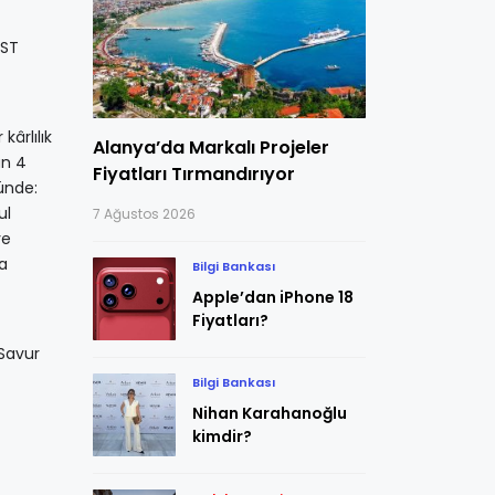
IST
kârlılık
Alanya’da Markalı Projeler
an 4
Fiyatları Tırmandırıyor
yünde:
ul
7 Ağustos 2026
ve
sa
Bilgi Bankası
Apple’dan iPhone 18
Fiyatları?
 Savur
Bilgi Bankası
Nihan Karahanoğlu
kimdir?