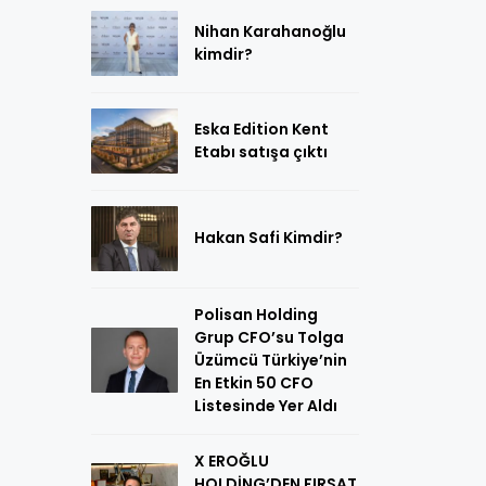
Nihan Karahanoğlu
kimdir?
Eska Edition Kent
Etabı satışa çıktı
Hakan Safi Kimdir?
Polisan Holding
Grup CFO’su Tolga
Üzümcü Türkiye’nin
En Etkin 50 CFO
Listesinde Yer Aldı
X EROĞLU
HOLDİNG’DEN FIRSAT