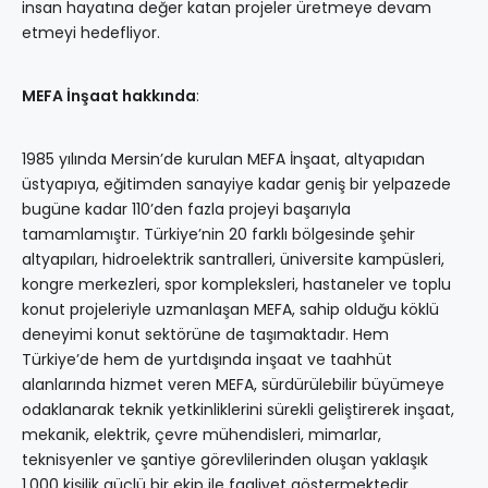
insan hayatına değer katan projeler üretmeye devam
etmeyi hedefliyor.
MEFA İnşaat hakkında
:
1985 yılında Mersin’de kurulan MEFA İnşaat, altyapıdan
üstyapıya, eğitimden sanayiye kadar geniş bir yelpazede
bugüne kadar 110’den fazla projeyi başarıyla
tamamlamıştır. Türkiye’nin 20 farklı bölgesinde şehir
altyapıları, hidroelektrik santralleri, üniversite kampüsleri,
kongre merkezleri, spor kompleksleri, hastaneler ve toplu
konut projeleriyle uzmanlaşan MEFA, sahip olduğu köklü
deneyimi konut sektörüne de taşımaktadır. Hem
Türkiye’de hem de yurtdışında inşaat ve taahhüt
alanlarında hizmet veren MEFA, sürdürülebilir büyümeye
odaklanarak teknik yetkinliklerini sürekli geliştirerek inşaat,
mekanik, elektrik, çevre mühendisleri, mimarlar,
teknisyenler ve şantiye görevlilerinden oluşan yaklaşık
1.000 kişilik güçlü bir ekip ile faaliyet göstermektedir.