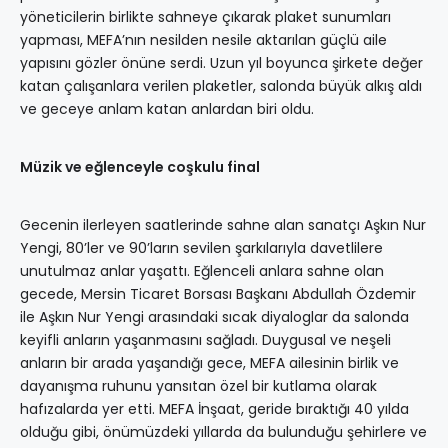
yöneticilerin birlikte sahneye çıkarak plaket sunumları
yapması, MEFA’nın nesilden nesile aktarılan güçlü aile
yapısını gözler önüne serdi. Uzun yıl boyunca şirkete değer
katan çalışanlara verilen plaketler, salonda büyük alkış aldı
ve geceye anlam katan anlardan biri oldu.
Müzik ve eğlenceyle coşkulu final
Gecenin ilerleyen saatlerinde sahne alan sanatçı Aşkın Nur
Yengi, 80’ler ve 90’ların sevilen şarkılarıyla davetlilere
unutulmaz anlar yaşattı. Eğlenceli anlara sahne olan
gecede, Mersin Ticaret Borsası Başkanı Abdullah Özdemir
ile Aşkın Nur Yengi arasındaki sıcak diyaloglar da salonda
keyifli anların yaşanmasını sağladı. Duygusal ve neşeli
anların bir arada yaşandığı gece, MEFA ailesinin birlik ve
dayanışma ruhunu yansıtan özel bir kutlama olarak
hafızalarda yer etti. MEFA İnşaat, geride bıraktığı 40 yılda
olduğu gibi, önümüzdeki yıllarda da bulunduğu şehirlere ve