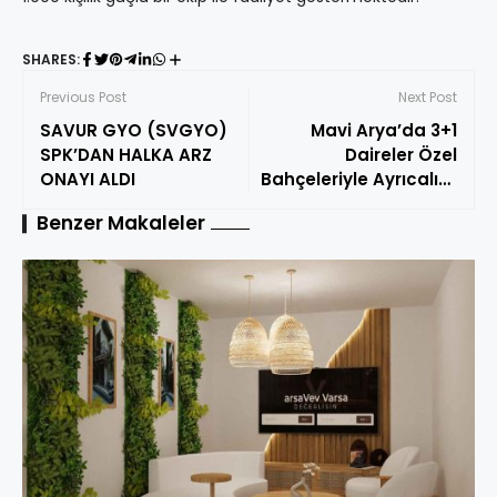
SHARES:
Previous Post
Next Post
SAVUR GYO (SVGYO)
Mavi Arya’da 3+1
SPK’DAN HALKA ARZ
Daireler Özel
ONAYI ALDI
Bahçeleriyle Ayrıcalıklı
Yaşam Sunuyor
Benzer Makaleler