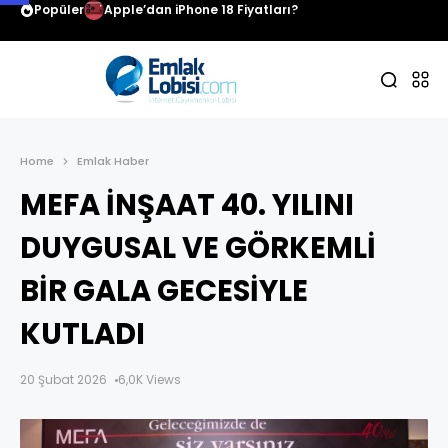
Popüler
Apple’dan iPhone 18 Fiyatları?
Home
Emlak Haber
MEFA İNŞAAT 40. YILINI
DUYGUSAL VE GÖRKEMLİ
BİR GALA GECESİYLE
KUTLADI
20 Şubat 2026
6,0K Views