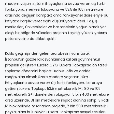
modern yaşamın tüm ihtiyaçlarına cevap veren üç farklı
fonksiyonu, merkezi lokasyonu ve 53,5 ile 105 metrekare
arasında değişen kompakt ama fonksiyonel daireleriyle bu
ihtiyaca karşılık vereceğini düşünüyoruz” dedi. Taş, iş
merkezleri, üniversiteler ve hastanelerin yoğun olarak yer
aldığı bir bölgede yükselen projenin taşıdığı yüksek yatırım
potansiyeline de dikkat çekti.
Köklü geçmişinden gelen tecrübesini yansıtarak
İstanbul’un gözde lokasyonlarında kaliteli gayrimenkul
projeleri geliştiren Luxera GYO, Luxera Topkapı’da ön talep
toplama dönemini başlattı. Konut, ofis ve cadde
mağazaları olmak üzere modern yaşamın tüm
ihtiyaçlarına cevap veren üç farklı fonksiyonu bir araya
getiren Luxera Topkapı, 53,5 metrekarelik 1+1, 80 ve 105
metrekarelik 2+1 dairelerden oluşuyor. 5 bin 400 metrekare
arsa üzerinde, 31 bin metrekare inşaat alanına sahip 13 katlı
iki blok halinde tasarlanan projede, 2 bin 500 metrekarelik
peyzaj alanı bulunuyor. Luxera Topkapı’nın sosyal tesisleri