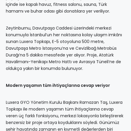
içinde ise kapalı havuz, fitness salonu, sauna, Türk
hamamı ve buhar odası gibi donatılara yer veriliyor.
Zeytinburnu, Davutpaşa Caddesi üzerindeki merkezi
konumuyla İstanbul’un her noktasına kolay ulaşım imkânı
sunan Luxera Topkapı, E-5 otoyoluna 500 metre,
Davutpaşa Metro İstasyonu’na ve Cevizlibağ Metrobüs
Durağı’na 5 dakika mesafede yer alıyor. Proje, Atatürk
Havalimanı-Yenikapı Metro Hattı ve Avrasya Tüneli’ne de
oldukça yakın bir konumda bulunuyor.
Modern yaşamın tüm ihtiyaçlarına cevap veriyor
Luxera GYO Yönetim Kurulu Başkanı Ramazan Taş, Luxera
Topkapı ile modern yaşamın tüm ihtiyaçlarına cevap
veren üç farklı fonksiyonu, merkezi lokasyonla birleştirerek
benzersiz bir proje ortaya koyduklarını söyledi. Günümüz
şehir hayatında zamanın en kıymetli değerlerden biri