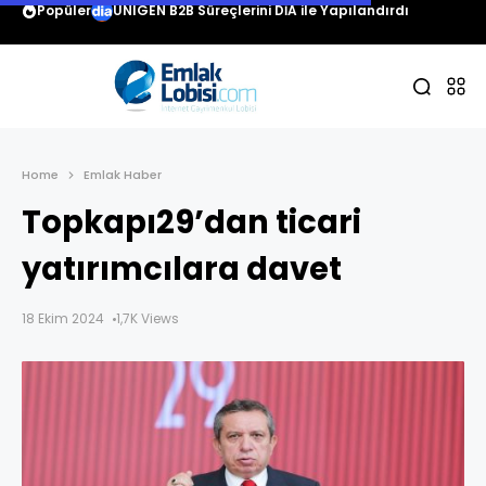
Popüler
UNIGEN B2B Süreçlerini DİA ile Yapılandırdı
Home
Emlak Haber
Topkapı29’dan ticari
yatırımcılara davet
18 Ekim 2024
1,7K Views