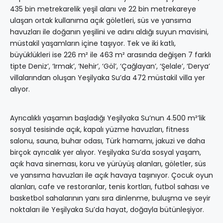
435 bin metrekarelik yeşil alanı ve 22 bin metrekareye
ulaşan ortak kullanıma açık göletleri, süs ve yansıma
havuzları ile doğanın yeşilini ve adını aldığı suyun mavisini,
müstakil yaşamların içine taşıyor. Tek ve iki katlı,
büyüklükleri ise 226 m² ile 463 m² arasında değişen 7 farklı
tipte Deniz’, ‘Irmak’, ‘Nehir’, ‘Göl’, ‘Çağlayan’, ‘Şelale’, ‘Derya’
villalarından oluşan Yeşilyaka Su’da 472 müstakil villa yer
alıyor.
Ayrıcalıklı yaşamın başladığı Yeşilyaka Su’nun 4.500 m²’lik
sosyal tesisinde açık, kapalı yüzme havuzları, fitness
salonu, sauna, buhar odası, Türk hamamı, jakuzi ve daha
birçok ayrıcalık yer alıyor. Yeşilyaka Su’da sosyal yaşam,
açık hava sineması, koru ve yürüyüş alanları, göletler, süs
ve yansıma havuzları ile açık havaya taşınıyor. Çocuk oyun
alanları, cafe ve restoranlar, tenis kortları, futbol sahası ve
basketbol sahalarının yanı sıra dinlenme, buluşma ve seyir
noktaları ile Yeşilyaka Su’da hayat, doğayla bütünleşiyor.