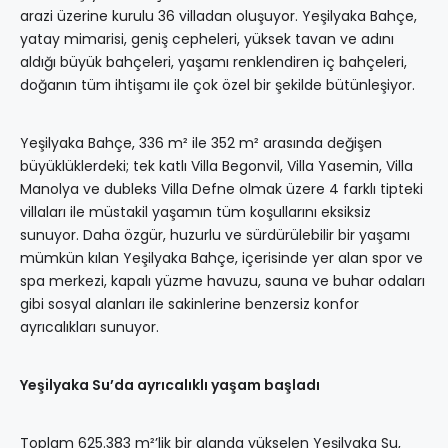
arazi üzerine kurulu 36 villadan oluşuyor. Yeşilyaka Bahçe,
yatay mimarisi, geniş cepheleri, yüksek tavan ve adını
aldığı büyük bahçeleri, yaşamı renklendiren iç bahçeleri,
doğanın tüm ihtişamı ile çok özel bir şekilde bütünleşiyor.
Yeşilyaka Bahçe, 336 m² ile 352 m² arasında değişen
büyüklüklerdeki; tek katlı Villa Begonvil, Villa Yasemin, Villa
Manolya ve dubleks Villa Defne olmak üzere 4 farklı tipteki
villaları ile müstakil yaşamın tüm koşullarını eksiksiz
sunuyor. Daha özgür, huzurlu ve sürdürülebilir bir yaşamı
mümkün kılan Yeşilyaka Bahçe, içerisinde yer alan spor ve
spa merkezi, kapalı yüzme havuzu, sauna ve buhar odaları
gibi sosyal alanları ile sakinlerine benzersiz konfor
ayrıcalıkları sunuyor.
Yeşilyaka Su’da ayrıcalıklı yaşam başladı
Toplam 625.383 m²’lik bir alanda yükselen Yeşilyaka Su,