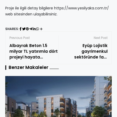
Proje ile ilgili detay bilgilere https://www.yesilyaka.com.tr/
web sitesinden ulaşabilirsiniz.
SHARES:
Previous Post
Next Post
Albayrak Beton 1.5
Eyüp Lojistik
milyar TL yatırımla dört
gayrimenkul
projeyi hayata
sektöründe fark
geçiriyor
yaratacak
Benzer Makaleler