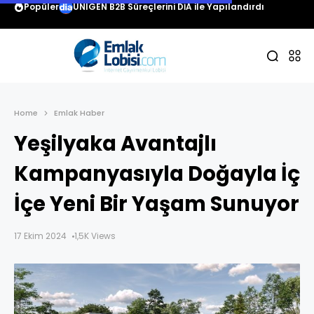
Popüler
UNIGEN B2B Süreçlerini DİA ile Yapılandırdı
Home
Emlak Haber
Yeşilyaka Avantajlı
Kampanyasıyla Doğayla İç
İçe Yeni Bir Yaşam Sunuyor
17 Ekim 2024
1,5K Views