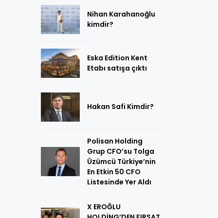
Nihan Karahanoğlu
kimdir?
Eska Edition Kent
Etabı satışa çıktı
Hakan Safi Kimdir?
Polisan Holding
Grup CFO’su Tolga
Üzümcü Türkiye’nin
En Etkin 50 CFO
Listesinde Yer Aldı
X EROĞLU
HOLDİNG’DEN FIRSAT