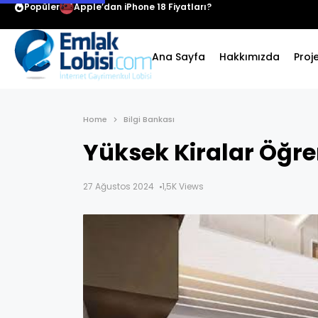
Popüler
Apple’dan iPhone 18 Fiyatları?
Ana Sayfa
Hakkımızda
Proj
Home
Bilgi Bankası
Yüksek Kiralar Öğren
27 Ağustos 2024
1,5K Views