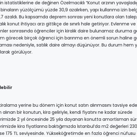
zin istatistiklerine de değinen Özelmacıklı “Konut arzının yavaşladığ
 binaların yüzölçümü yüzde 30,9 azalırken, yapı kullanma izin bel
,7 azaldı. Bu kapsamda deprem sonrası yeni konutlara olan talep
k konut ihtiyacı arzı gittikçe de sınırlı hale getiriyor. Evlenme ve
inler sonrasında öğrenciler için kiralık daire bulunamaz duruma ge
nim görecek birçok öğrenci için barınma en önemli sorun haline g
unmaması nedeniyle, satılık daire almayı düşünüyor. Bu durum hem 
arak görülüyor.
ebilir
in kiralama yerine bu dönem için konut satın alınmasını tavsiye ed
alınan bir konutun, kira geliriyle, kendi fiyatını ne kadar sürede
lerimizde 2 yıl öncesinde 25 yıla dayanan konutta amortisman süre
erimizde kira fiyatlarına baktığımızda İstanbul’da m2 değerleri 23
 ise 175 TL seviyesinde. Yükseköğretimde en fazla öğrenci nüfusu