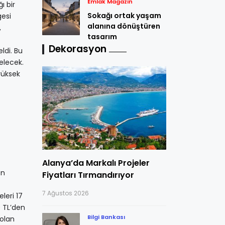
Emlak Magazin
ı bir
Sokağı ortak yaşam
gesi
alanına dönüştüren
,
tasarım
Dekorasyon
ldi. Bu
elecek.
yüksek
Alanya’da Markalı Projeler
en
Fiyatları Tırmandırıyor
7 Ağustos 2026
leri 17
0 TL’den
Bilgi Bankası
 olan