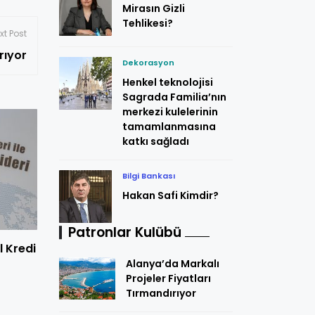
Mirasın Gizli
Tehlikesi?
xt Post
rıyor
Dekorasyon
Henkel teknolojisi
Sagrada Familia’nın
merkezi kulelerinin
tamamlanmasına
katkı sağladı
Bilgi Bankası
Hakan Safi Kimdir?
Patronlar Kulübü
l Kredi
Alanya’da Markalı
Projeler Fiyatları
Tırmandırıyor