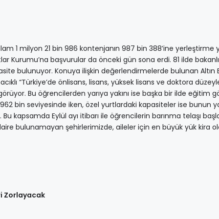
am 1 milyon 21 bin 986 kontenjanın 987 bin 388’ine yerleştirme ya
tlar Kurumu’na başvurular da önceki gün sona erdi. 81 ilde bakanl
pasite bulunuyor. Konuya ilişkin değerlendirmelerde bulunan Altın
lı “Türkiye’de önlisans, lisans, yüksek lisans ve doktora düzeyl
örüyor. Bu öğrencilerden yarıya yakını ise başka bir ilde eğitim g
62 bin seviyesinde iken, özel yurtlardaki kapasiteler ise bunun ya
Bu kapsamda Eylül ayı itibarı ile öğrencilerin barınma telaşı baş
k daire bulunamayan şehirlerimizde, aileler için en büyük yük kira o
ri Zorlayacak