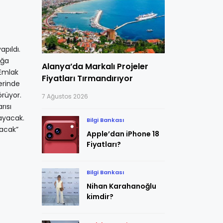
pıldı.
ığa
Alanya’da Markalı Projeler
 Emlak
Fiyatları Tırmandırıyor
erinde
örüyor.
7 Ağustos 2026
rısı
layacak.
Bilgi Bankası
lacak”
Apple’dan iPhone 18
Fiyatları?
Bilgi Bankası
Nihan Karahanoğlu
kimdir?