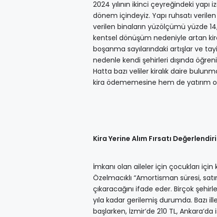
2024 yılının ikinci çeyreğindeki yapı i
dönem içindeyiz. Yapı ruhsatı verilen
verilen binaların yüzölçümü yüzde 14
kentsel dönüşüm nedeniyle artan kiralı
boşanma sayılarındaki artışlar ve tay
nedenle kendi şehirleri dışında öğre
Hatta bazı veliler kiralık daire bul
kira ödememesine hem de yatırım ol
Kira Yerine Alım Fırsatı Değerlendiril
İmkanı olan aileler için çocukları iç
Özelmacıklı “Amortisman süresi, satın 
çıkaracağını ifade eder. Birçok şehir
yıla kadar gerilemiş durumda. Bazı ill
başlarken, İzmir’de 210 TL, Ankara’da