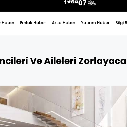
07
Ağu
2026
e Haber
Emlak Haber
Arsa Haber
Yatırım Haber
Bilgi
cileri Ve Aileleri Zorlayac