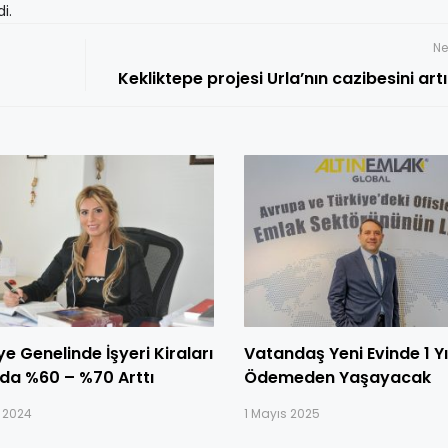
i.
Ne
Kekliktepe projesi Urla’nın cazibesini artı
ye Genelinde İşyeri Kiraları
Vatandaş Yeni Evinde 1 Yı
ılda %60 – %70 Arttı
Ödemeden Yaşayacak
m 2024
1 Mayıs 2025