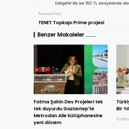
Eskişehir’de ise 160 TL seviyesinde ded
Previous Post
TENET Topkapı Prime projesi
Benzer Makaleler
Fatma Şahin Dev Projeleri tek
Türki
tek duyurdu Gaziantep’te
Bir Y
Metrodan Aile kütüphanesine
15 Eki
yeni dönem