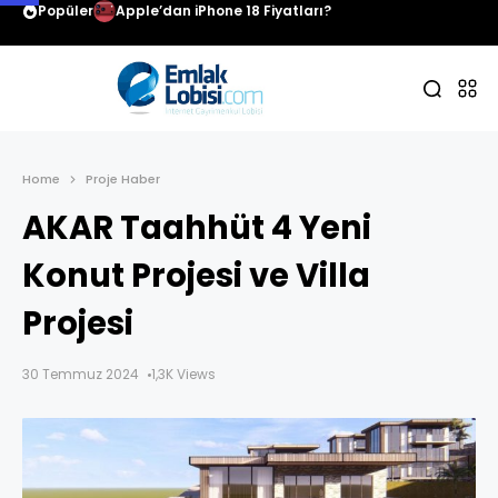
Popüler
UNIGEN B2B Süreçlerini DİA ile Yapılandırdı
Home
Proje Haber
AKAR Taahhüt 4 Yeni
Konut Projesi ve Villa
Projesi
30 Temmuz 2024
1,3K Views