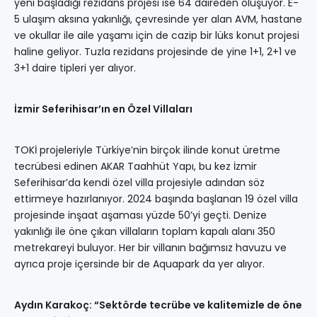
yeni başladığı rezidans projesi ise 64 daireden oluşuyor. E-
5 ulaşım aksına yakınlığı, çevresinde yer alan AVM, hastane
ve okullar ile aile yaşamı için de cazip bir lüks konut projesi
haline geliyor. Tuzla rezidans projesinde de yine 1+1, 2+1 ve
3+1 daire tipleri yer alıyor.
İzmir Seferihisar’ın en Özel Villaları
TOKİ projeleriyle Türkiye’nin birçok ilinde konut üretme
tecrübesi edinen AKAR Taahhüt Yapı, bu kez İzmir
Seferihisar’da kendi özel villa projesiyle adından söz
ettirmeye hazırlanıyor. 2024 başında başlanan 19 özel villa
projesinde inşaat aşaması yüzde 50’yi geçti. Denize
yakınlığı ile öne çıkan villaların toplam kapalı alanı 350
metrekareyi buluyor. Her bir villanın bağımsız havuzu ve
ayrıca proje içersinde bir de Aquapark da yer alıyor.
Aydın Karakoç: “Sektörde tecrübe ve kalitemizle de öne