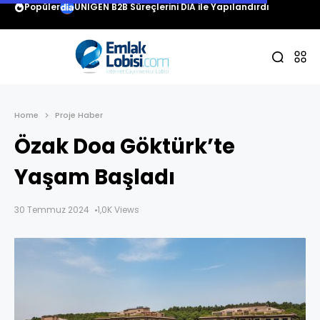
Popüler
UNIGEN B2B Süreçlerini DİA ile Yapılandırdı
Home
Proje Haber
Özak Doa Göktürk’te
Yaşam Başladı
30 Temmuz 2024
1,0K Views