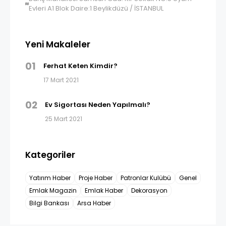
Evleri A1 Blok Daire:1 Beylikdüzü / İSTANBUL
Yeni Makaleler
01
Ferhat Keten Kimdir?
17 Mart 2021
02
Ev Sigortası Neden Yapılmalı?
25 Mart 2021
Kategoriler
Yatırım Haber
Proje Haber
Patronlar Kulübü
Genel
Emlak Magazin
Emlak Haber
Dekorasyon
Bilgi Bankası
Arsa Haber