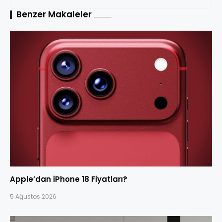
Gerçekleşse de
Gücüyle Öne Çıktı
Benzer Makaleler
Satılmayı Bekleyen
Konut Stoku Büyüyor
Apple’dan iPhone 18 Fiyatları?
5 Ağustos 2026