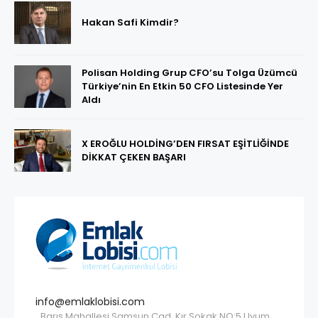
Hakan Safi Kimdir?
Polisan Holding Grup CFO’su Tolga Üzümcü
Türkiye’nin En Etkin 50 CFO Listesinde Yer
Aldı
X EROĞLU HOLDİNG’DEN FIRSAT EŞİTLİĞİNDE
DİKKAT ÇEKEN BAŞARI
info@emlaklobisi.com
Barış Mahallesi Samsun Cad. Kır Sokak NO:5 Uyum